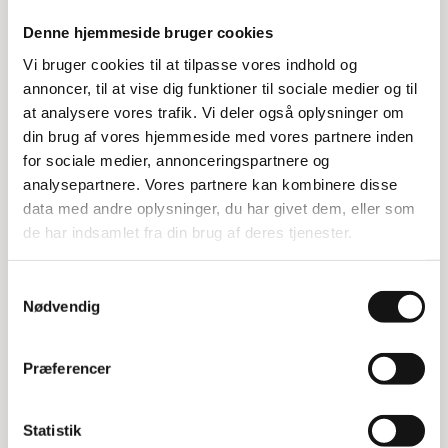
samt tilbehør.
Denne hjemmeside bruger cookies
Fleksibel og praktisk opbevaring
Vi bruger cookies til at tilpasse vores indhold og
annoncer, til at vise dig funktioner til sociale medier og til
Med Hi-280 Silver får du en fleksibel og praktisk
at analysere vores trafik. Vi deler også oplysninger om
opbevaringsløsning, der passer til mange
din brug af vores hjemmeside med vores partnere inden
forskellige behov. Reolen er robust og kan bære
for sociale medier, annonceringspartnere og
en betydelig vægt, hvilket gør den ideel til både
analysepartnere. Vores partnere kan kombinere disse
hjemmet og arbejdspladsen.
data med andre oplysninger, du har givet dem, eller som
de har indsamlet fra din brug af deres tjenester.
Specifikationer:
Dybde: 60 cm
Samtykkevalg
Bredde: 205 cm
Nødvendig
Højde: 210 cm
Maksimal belastning pr. hylde: 215 kg
Præferencer
Statistik