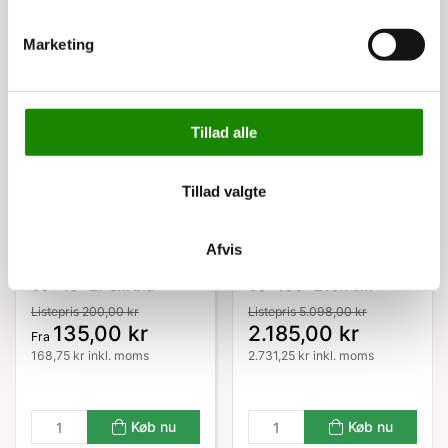
Relaterede varer
Marketing
Tillad alle
Tillad valgte
Afvis
3533130604
C000080055
LUX EURO kasse
Stålreol HI280, følgefag
60x40x27 cm blå
60x100x210h cm
Listepris 200,00 kr
Listepris 5.098,00 kr
135,00 kr
2.185,00 kr
Fra
168,75 kr inkl. moms
2.731,25 kr inkl. moms
Køb nu
Køb nu