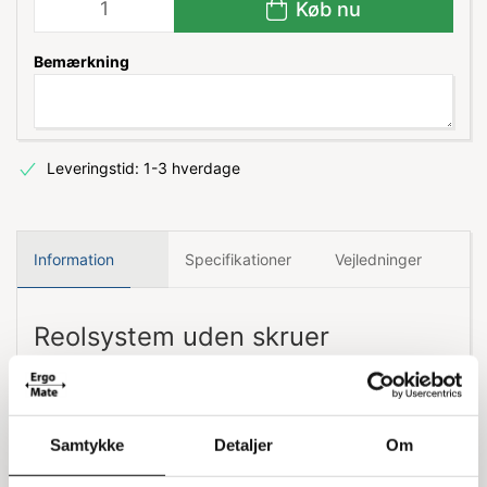
Køb nu
Bemærkning
Leveringstid: 1-3 hverdage
Information
Specifikationer
Vejledninger
Reolsystem uden skruer
Hi-280 Silver er et reolsystem, der nemt samles
uden brug af skruer. Reolen er designet uden
kryds, hvilket betyder, at den kan bruges fra
Samtykke
Detaljer
Om
begge sider. Dette 2-fags system inkluderer 10
hylder, 3 stiger (6 stigeben og 6 afstivningsplader)