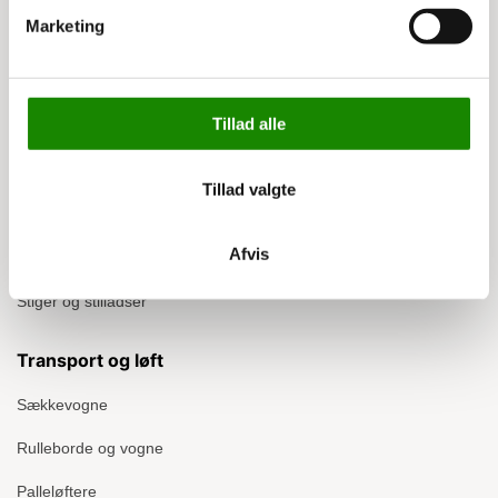
Persondatapolitik
Marketing
Lagerinventar
Tillad alle
Lagerreoler
Pallereoler
Tillad valgte
Plastkasser
Afvis
Omklædningsskabe
Stiger og stilladser
Transport og løft
Sækkevogne
Rulleborde og vogne
Palleløftere