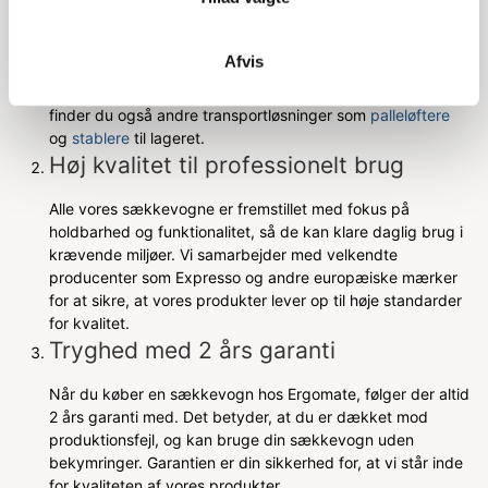
Ergomate tilbyder et omfattende udvalg af sækkevogne,
fra lette aluminiumsmodeller til kraftige stålvarianter og el-
Afvis
trappesækkevogne. Uanset om du søger en vogn til små,
lette opgaver eller tunge løft, kan vi hjælpe. Derudover
finder du også andre transportløsninger som
palleløftere
og
stablere
til lageret.
Høj kvalitet til professionelt brug
Alle vores sækkevogne er fremstillet med fokus på
holdbarhed og funktionalitet, så de kan klare daglig brug i
krævende miljøer. Vi samarbejder med velkendte
producenter som Expresso og andre europæiske mærker
for at sikre, at vores produkter lever op til høje standarder
for kvalitet.
Tryghed med 2 års garanti
Når du køber en sækkevogn hos Ergomate, følger der altid
2 års garanti med. Det betyder, at du er dækket mod
produktionsfejl, og kan bruge din sækkevogn uden
bekymringer. Garantien er din sikkerhed for, at vi står inde
for kvaliteten af vores produkter.