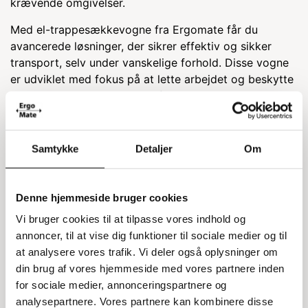
krævende omgivelser.
Med el-trappesækkevogne fra Ergomate får du
avancerede løsninger, der sikrer effektiv og sikker
transport, selv under vanskelige forhold. Disse vogne
er udviklet med fokus på at lette arbejdet og beskytte
brugeren mod unødvendige fysiske belastninger.
Stål sækkevogne – En robust løsning til
tunge opgaver
Samtykke
Detaljer
Om
Vores
stål sækkevogne
er det ideelle valg, når der skal
håndteres tunge belastninger. Med en kapacitet på op
Denne hjemmeside bruger cookies
til 500 kg kan de klare selv de mest krævende
Vi bruger cookies til at tilpasse vores indhold og
opgaver, som eksempelvis transport af maskindele
annoncer, til at vise dig funktioner til sociale medier og til
eller andre store genstande. Selvom de vejer mere end
at analysere vores trafik. Vi deler også oplysninger om
aluminiumsmodellerne, kompenserer de med en høj
din brug af vores hjemmeside med vores partnere inden
grad af stabilitet og holdbarhed.
for sociale medier, annonceringspartnere og
Flere af modellerne har funktioner som en udfaldsklap,
analysepartnere. Vores partnere kan kombinere disse