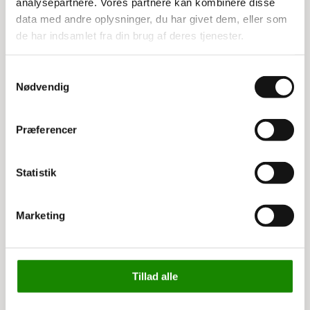
analysepartnere. Vores partnere kan kombinere disse
data med andre oplysninger, du har givet dem, eller som
de har indsamlet fra din brug af deres tjenester.
Relaterede varer
Samtykkevalg
Nødvendig
Præferencer
Statistik
Marketing
3172231018
3172911018
Atlas understøtning til
Atlas nivelleringsplade t.
storreol 60 cm
storreol
Tillad alle
91,00 kr
20,00 kr
113,75 kr inkl. moms
25,00 kr inkl. moms