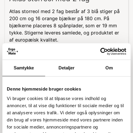
Atlas storreol med 2 fag består af 3 blå stiger på
200 cm og 16 orange bjælker på 180 cm. På
bjælkerne placeres 8 spånplader, som er 19 mm
tykke. Stigerne leveres samlede, og produktet er
af europæisk kvalitet.
Montering og materialer
Stigerne i denne storreol leveres samlede, hvilket
Samtykke
Detaljer
Om
gør opsætningen nemmere. De orange bjælker og
spånpladerne sikrer en stabil og holdbar
opbevaringsløsning.
Denne hjemmeside bruger cookies
Specifikationer
Vi bruger cookies til at tilpasse vores indhold og
annoncer, til at vise dig funktioner til sociale medier og til
Samlet længde: 380 cm
at analysere vores trafik. Vi deler også oplysninger om
Dybde: 60 cm
din brug af vores hjemmeside med vores partnere inden
Højde: 200 cm
for sociale medier, annonceringspartnere og
Belastning pr hylde: 400 kg jævnt fordelt