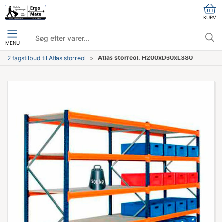
KURV
MENU
Atlas storreol. H200xD60xL380
2 fagstilbud til Atlas storreol