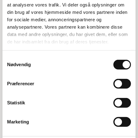
muligt at udnytte pladsen optimalt.
at analysere vores trafik. Vi deler også oplysninger om
din brug af vores hjemmeside med vores partnere inden
Specifikationer
for sociale medier, annonceringspartnere og
analysepartnere. Vores partnere kan kombinere disse
Samlet længde: 380 cm
data med andre oplysninger, du har givet dem, eller som
Dybde: 80 cm
Højde: 250 cm
de har indsamlet fra din brug af deres tjenester.
Belastning pr hylde: 400 kg jævnt fordelt
Samtykkevalg
Nødvendig
Relaterede varer
Præferencer
Statistik
Marketing