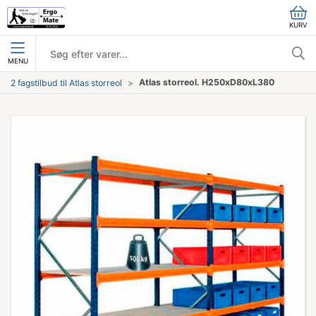
KURV
MENU
Atlas storreol. H250xD80xL380
2 fagstilbud til Atlas storreol