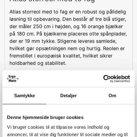
Atlas storreol med to fag er en robust og pålidelig
løsning til opbevaring. Den består af tre blå stiger,
der måler 250 cm i højden, og 16 orange bjælker
på 180 cm. På bjælkerne placeres otte spånplader,
der er 19 mm tykke. Stigerne leveres samlede,
hvilket gør opsætningen nem og hurtig. Reolen er
fremstillet i europæisk kvalitet, hvilket sikrer
holdbarhed og stabilitet.
Materialer og opbygning
Atlas storreol er designet til at være både
funktionel og slidstærk. De blå stiger og orange
Samtykke
Detaljer
Om
bjælker giver en solid struktur, mens spånpladerne
sikrer en jævn overflade til opbevaring. Med en
samlet længde på 380 cm og en dybde på 80 cm,
Denne hjemmeside bruger cookies
er der rigeligt med plads til at opbevare
Vi bruger cookies til at tilpasse vores indhold og
forskellige genstande. Højden på 250 cm gør det
annoncer, til at vise dig funktioner til sociale medier og til