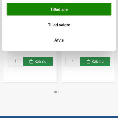
Tillad alle
3172251018
3172911018
Atlas understøtning til
Atlas nivelleringsplade t.
storreol 80 cm
storreol
Tillad valgte
97,00 kr
20,00 kr
Afvis
121,25 kr inkl. moms
25,00 kr inkl. moms
Køb nu
Køb nu