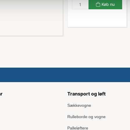
Køb nu
ar
Transport og løft
Sækkevogne
Rulleborde og vogne
Palleløftere