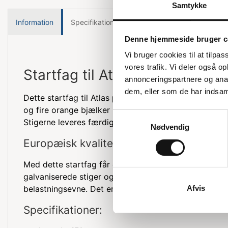
Samtykke
Information
Specifikationer
Denne hjemmeside bruger c
Vi bruger cookies til at tilpas
vores trafik. Vi deler også 
Startfag til Atlas pallereol
annonceringspartnere og anal
dem, eller som de har indsaml
Dette startfag til Atlas pallereol består af to galvan
og fire orange bjælker på 270 cm. Samlet giver det di
Samtykkevalg
Stigerne leveres færdigsamlede, og produktet er af e
Nødvendig
Europæisk kvalitet og holdbarhed
Med dette startfag får du en robust og pålidelig løsni
galvaniserede stiger og de orange bjælker sikrer en l
belastningsevne. Det er en ideel løsning til både små
Afvis
Specifikationer: