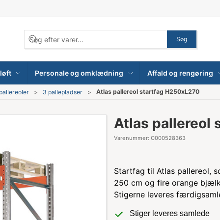
Søg
løft
Personale og omklædning
Affald og rengøring
Atlas pallereol startfag H250xL270
pallereoler
3 pallepladser
Atlas pallereol
Varenummer:
C000528363
Startfag til Atlas pallereol,
250 cm og fire orange bjælke
Stigerne leveres færdigsamle
Stiger leveres samlede