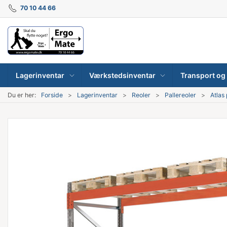
70 10 44 66
Lagerinventar
Værkstedsinventar
Transport og 
Du er her:
Forside
Lagerinventar
Reoler
Pallereoler
Atlas 