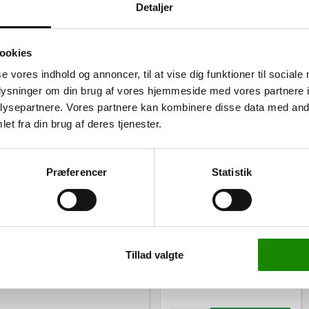
Detaljer
ookies
se vores indhold og annoncer, til at vise dig funktioner til sociale
oplysninger om din brug af vores hjemmeside med vores partnere i
ysepartnere. Vores partnere kan kombinere disse data med andr
et fra din brug af deres tjenester.
iserede stiger på 250 cm
g ni pallepladser.
uropæisk kvalitet.
Præferencer
Statistik
3117405203
Atlas bjælke t. pallereol
270 cm. 1,5 t.
ng til din pallereol. De
ang levetid og høj
Listepris 449,00 kr
399,00 kr
 og store lagre.
Tillad valgte
498,75 kr inkl. moms