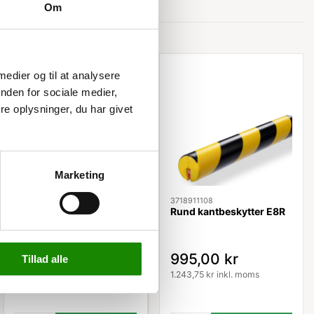
Om
Relaterede varer
 medier og til at analysere
nden for sociale medier,
e oplysninger, du har givet
Marketing
3117315103
3718911108
Atlas truckværn enkelt
Rund kantbeskytter E8R
gavl
Listepris 1.699,00 kr
1.199,00 kr
995,00 kr
Tillad alle
1.498,75 kr inkl. moms
1.243,75 kr inkl. moms