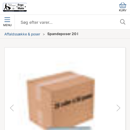
KURV
MENU
Spandeposer 20 l
Affaldssække & poser