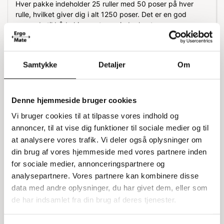
Hver pakke indeholder 25 ruller med 50 poser på hver
rulle, hvilket giver dig i alt 1250 poser. Det er en god
mængde til både hjemmet og mindre kontorer.
Specifikationer
Samtykke
Detaljer
Om
Type: Spandepose
Længde: 50 cm
Bredde: 50 cm
Tykkelse: 7 my
Denne hjemmeside bruger cookies
Farve: Klar
Vi bruger cookies til at tilpasse vores indhold og
Antal: 1250 stk.
annoncer, til at vise dig funktioner til sociale medier og til
at analysere vores trafik. Vi deler også oplysninger om
din brug af vores hjemmeside med vores partnere inden
for sociale medier, annonceringspartnere og
Relaterede varer
analysepartnere. Vores partnere kan kombinere disse
data med andre oplysninger, du har givet dem, eller som
de har indsamlet fra din brug af deres tjenester.