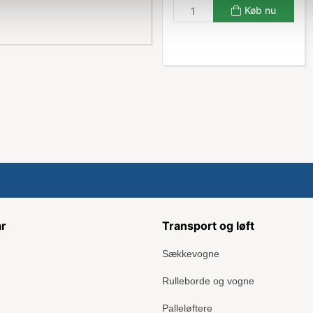
Køb nu
ar
Transport og løft
Sækkevogne
Rulleborde og vogne
Palleløftere