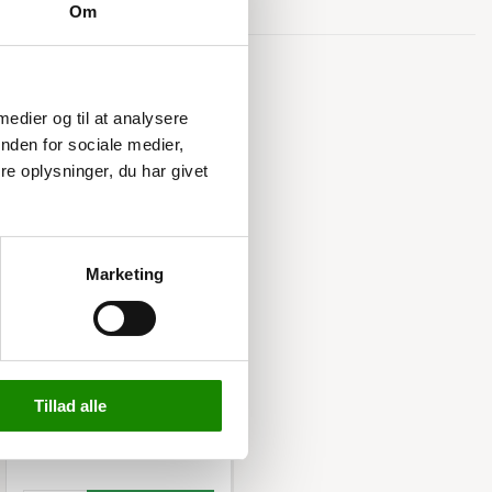
Om
Relaterede varer
 medier og til at analysere
nden for sociale medier,
e oplysninger, du har givet
Marketing
3616373908
Affaldsstation Bica 874
Listepris 6.449,00 kr
5.749,00 kr
Tillad alle
7.186,25 kr inkl. moms