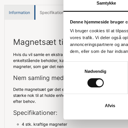
Samtykke
Information
Specifikationer
Denne hjemmeside bruger c
Vi bruger cookies til at tilpas
vores trafik. Vi deler også 
Magnetsæt til Bica kildesorter
annonceringspartnere og anal
dem, eller som de har indsaml
Hvis du vil samle en ekstra fraktion til din Bica kildesorterings
enkeltstående beholder, kan du bruge dette magnetsæt. Sætte
Samtykkevalg
magneter, som gør det nemt at samle enhederne.
Nødvendig
Nem samling med magneter
Dette magnetsæt gør det enkelt at samle dine kildesorterings
stærke nok til at holde enhederne sikkert sammen, så du kan til
efter behov.
Afvis
Specifikationer:
4 stk. kraftige magneter