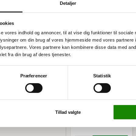
Detaljer
ookies
se vores indhold og annoncer, til at vise dig funktioner til sociale
oplysninger om din brug af vores hjemmeside med vores partnere i
ingsstation
ysepartnere. Vores partnere kan kombinere disse data med andr
et fra din brug af deres tjenester.
station eller en
t indeholder fire kraftige
Præferencer
Statistik
3616371308
Affaldsbeholder Bica 862
stationer. Magneterne er
føje eller fjerne fraktioner
Listepris 3.999,00 kr
3.299,00 kr
Tillad valgte
4.123,75 kr inkl. moms