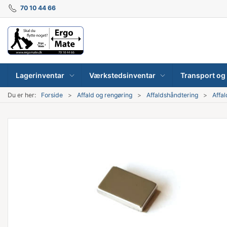
70 10 44 66
Lagerinventar
Værkstedsinventar
Transport og 
Du er her:
Forside
Affald og rengøring
Affaldshåndtering
Affa