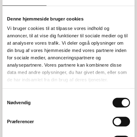
Affaldsvogn 200 liter
Denne hjemmeside bruger cookies
Denne affaldsvogn på 200 liter er ideel til mange
Vi bruger cookies til at tilpasse vores indhold og
forskellige formål. Den kommer i en gul farve og kan klare
annoncer, til at vise dig funktioner til sociale medier og til
en maksimal belastning på 400 kg. Vognen er udstyret
at analysere vores trafik. Vi deler også oplysninger om
med fire massive hjul på 200 mm, hvoraf to af hjulene er
din brug af vores hjemmeside med vores partnere inden
drejelige, hvilket gør den nem at manøvrere.
for sociale medier, annonceringspartnere og
Fleksibel anvendelse
analysepartnere. Vores partnere kan kombinere disse
data med andre oplysninger, du har givet dem, eller som
Udover at være en affaldsvogn, kan den også bruges som
de har indsamlet fra din brug af deres tjenester.
fodervogn. Dette gør den til et alsidigt redskab, der kan
tilpasses forskellige behov i både industri og landbrug.
Samtykkevalg
Tilpasning og dimensioner
Nødvendig
Når du samler vognen, kan du vælge, om den skal have
Præferencer
tre eller fire hjul, alt efter hvad der passer bedst til dine
behov. Her er nogle specifikationer for vognen: