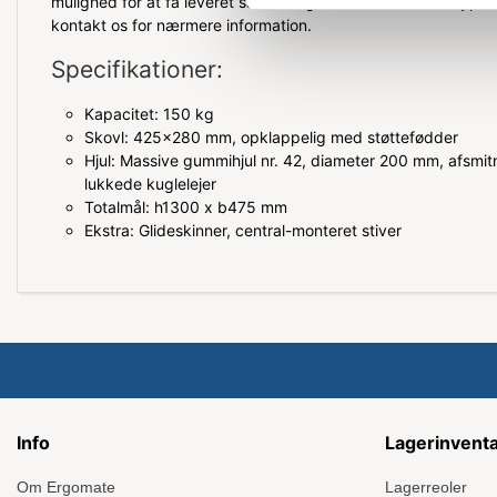
mulighed for at få leveret sækkevognen med en anden type s
kontakt os for nærmere information.
Specifikationer:
Kapacitet: 150 kg
Skovl: 425x280 mm, opklappelig med støttefødder
Hjul: Massive gummihjul nr. 42, diameter 200 mm, afsmit
lukkede kuglelejer
Totalmål: h1300 x b475 mm
Ekstra: Glideskinner, central-monteret stiver
Info
Lagerinvent
Om Ergomate
Lagerreoler