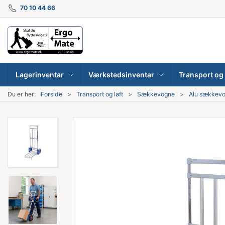
70 10 44 66
Lagerinventar
Værkstedsinventar
Transport og 
Du er her:
Forside
Transport og løft
Sækkevogne
Alu sækkev