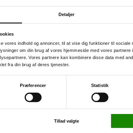
Detaljer
ookies
se vores indhold og annoncer, til at vise dig funktioner til sociale
g er ideel til distribution.
oplysninger om din brug af vores hjemmeside med vores partnere i
er 425x280 mm. Skovlen er
ysepartnere. Vores partnere kan kombinere disse data med andr
ådt eller snavset underlag.
et fra din brug af deres tjenester.
m har en diameter på 200
Præferencer
Statistik
så udstyret med lukkede
h1300 x b475 mm. En
Tillad valgte
ennem stellet. Der er