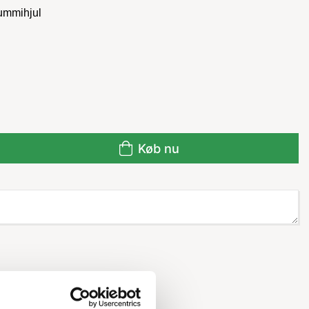
gummihjul
Køb nu