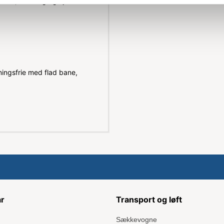
kovl, håndtag og hjul -
ningsfrie med flad bane,
ar
Transport og løft
Sækkevogne