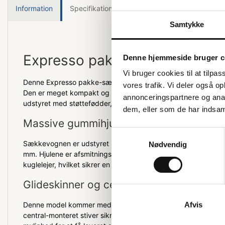
Information
Specifikationer
Samtykke
Expresso pakke-sækkevogn
Denne hjemmeside bruger c
Vi bruger cookies til at tilpas
Denne Expresso pakke-sækkevogn har en kapacitet på 150 kg o
vores trafik. Vi deler også 
Den er meget kompakt og har en opklappelig skovl, der mål
annonceringspartnere og anal
udstyret med støttefødder, så pakkerne ikke placeres på et v
dem, eller som de har indsaml
Massive gummihjul
Samtykkevalg
Sækkevognen er udstyret med massive gummihjul nr. 42, so
Nødvendig
mm. Hjulene er afsmitningsfrie og har en flad bane. De er og
kuglelejer, hvilket sikrer en jævn og stabil kørsel.
Glideskinner og central stiver
Denne model kommer med glideskinner og har totalmålene 
Afvis
central-monteret stiver sikrer, at mindre pakker ikke falder ig