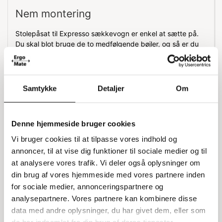
Nem montering
Stolepåsat til Expresso sækkevogn er enkel at sætte på.
Du skal blot bruge de to medfølgende bøjler, og så er du
klar til at bruge den.
Aftagelig og praktisk
Samtykke
Detaljer
Om
Når du ikke har brug for stolepåsat, kan den hurtigt tages
af. Det gør den meget praktisk og fleksibel i brug.
Specifikationer:
Denne hjemmeside bruger cookies
Vi bruger cookies til at tilpasse vores indhold og
Passer til: Expresso sækkevogn
annoncer, til at vise dig funktioner til sociale medier og til
Montering: 2 bøjler
at analysere vores trafik. Vi deler også oplysninger om
Funktion: Aftagelig
din brug af vores hjemmeside med vores partnere inden
for sociale medier, annonceringspartnere og
analysepartnere. Vores partnere kan kombinere disse
data med andre oplysninger, du har givet dem, eller som
Relaterede varer