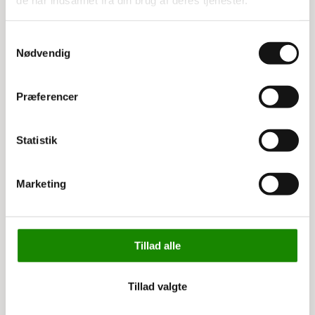
de har indsamlet fra din brug af deres tjenester.
Samtykkevalg
Nødvendig
Præferencer
Statistik
3354235116
Sækkevogn Expresso
Marketing
alu. 300 kg
Listepris 5.152,00 kr
4.199,00 kr
5.248,75 kr inkl. moms
Tillad alle
Tillad valgte
Køb nu