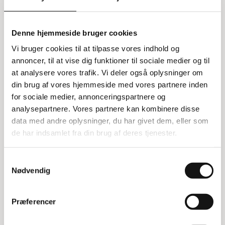
Arbejdsstol med fodbøjle
Denne arbejdsstol med fodbøjle er designet til at
Denne hjemmeside bruger cookies
give dig maksimal komfort og fleksibilitet. Sædet
Vi bruger cookies til at tilpasse vores indhold og
og ryglænet er lavet af PU-skum, som sikrer en
annoncer, til at vise dig funktioner til sociale medier og til
behagelig siddeoplevelse. Du kan nemt justere
at analysere vores trafik. Vi deler også oplysninger om
både sæde- og ryglænsvinklen trinløst ved hjælp
din brug af vores hjemmeside med vores partnere inden
af to små gaspatroner, mens du sidder på stolen.
for sociale medier, annonceringspartnere og
Stolen leveres med glidesko, men du har også
analysepartnere. Vores partnere kan kombinere disse
mulighed for at tilkøbe hjul, hvis du ønsker det.
data med andre oplysninger, du har givet dem, eller som
Fleksibel justering
de har indsamlet fra din brug af deres tjenester.
Med denne arbejdsstol kan du hurtigt og enkelt
Samtykkevalg
tilpasse stolen til dine behov. De trinløse
Nødvendig
indstillinger gør det nemt at finde den mest
komfortable position, uanset om du arbejder ved
et skrivebord eller et arbejdsbord. Gaspatronerne
Præferencer
gør justeringen let og problemfri, så du kan
fokusere på dit arbejde uden afbrydelser.