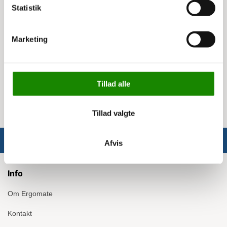
Statistik
Specifikationer:
Marketing
Trinløs indstilling af ryglænsvinkel
Trinløs indstilling af sædevinkel
Fodbøjle og glidesko
Sædehøjde: 63-88 cm
Tillad alle
Max belastning: 120 kg
Tillad valgte
Afvis
Info
Om Ergomate
Kontakt