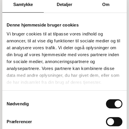
Samtykke
Detaljer
Om
Information
Specifikationer
Værkstedsstol med justerbar ryg
Denne hjemmeside bruger cookies
og sæde
Vi bruger cookies til at tilpasse vores indhold og
annoncer, til at vise dig funktioner til sociale medier og til
Praktisk værkstedsstol med sæde og ryg lavet af
at analysere vores trafik. Vi deler også oplysninger om
formstøbt sort polyurethan-skum. Denne stol,
din brug af vores hjemmeside med vores partnere inden
kaldet Prestige, er udstyret med Euromatic
for sociale medier, annonceringspartnere og
mekanismen, som gør det muligt at justere sæde-
analysepartnere. Vores partnere kan kombinere disse
og ryglænsvinklen trinløst. Justeringen sker
data med andre oplysninger, du har givet dem, eller som
hurtigt og nemt ved hjælp af to små gaspatroner,
de har indsamlet fra din brug af deres tjenester.
mens du sidder på stolen. Sædet kan justeres 12°
frem og 2° tilbage, mens ryglænet kan justeres 16°
Samtykkevalg
frem og 6° tilbage.
Nødvendig
Stabil base og letløbende hjul
Præferencer
Den mellemstore model kommer med en fodkryds