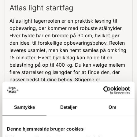
Atlas light startfag
Atlas light lagerreolen er en praktisk løsning til
opbevaring, der kommer med robuste stålhylder.
Hver hylde har en bredde på 30 cm, hvilket gør
den ideel til forskellige opbevaringsbehov. Reolen
leveres usamlet, men kan nemt samles på omkring
15 minutter. Hvert bjælkelag kan holde til en
belastning på op til 400 kg. Du kan vælge mellem
flere størrelser og længder for at finde den, der
passer bedst til dine behov. Stigerne er
galvaniserede, og bjælkerne har en orange farve.
Montering og brug
Samtykke
Detaljer
Om
Atlas light lagerreolen er designet til at være
brugervenlig og hurtig at samle. Med en simpel
samlingsproces kan du have din reol klar til brug
Denne hjemmeside bruger cookies
på ingen tid. Den solide konstruktion sikrer, at