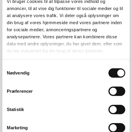
Vi bruger cookies til at tilpasse vores indhold og
reolen kan håndtere tunge belastninger, hvilket gør
annoncer, til at vise dig funktioner til sociale medier og til
den velegnet til både privat og erhvervsmæssig
at analysere vores trafik. Vi deler også oplysninger om
brug.
din brug af vores hjemmeside med vores partnere inden
Specifikationer
for sociale medier, annonceringspartnere og
analysepartnere. Vores partnere kan kombinere disse
Bredde: 30 cm pr. hylde
data med andre oplysninger, du har givet dem, eller som
Samletid: 15 minutter
de har indsamlet fra din brug af deres tjenester.
Max belastning pr. bjælkelag: 400 kg
Materiale: Galvaniserede stiger, orange malede
Samtykkevalg
bjælker
Nødvendig
Præferencer
Relaterede varer
Statistik
Marketing