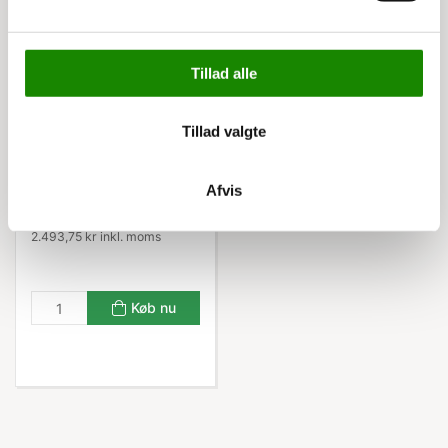
Tillad alle
Tillad valgte
C067919918
Atlas Light Følgefag
80x180x200h cm
Afvis
Listepris 3.325,00 kr
1.995,00 kr
2.493,75 kr inkl. moms
Køb nu