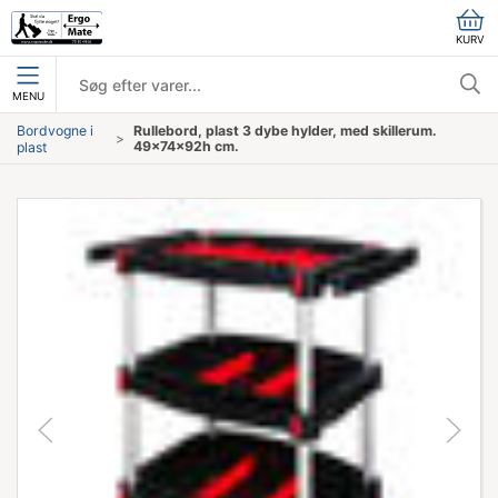
KURV
MENU
Bordvogne i
Rullebord, plast 3 dybe hylder, med skillerum.
49x74x92h cm.
plast