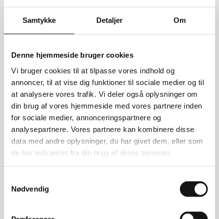
Samtykke
Detaljer
Om
Information
Specifikationer
Denne hjemmeside bruger cookies
Rullebord i plast med 3 dybe
Vi bruger cookies til at tilpasse vores indhold og
hylder
annoncer, til at vise dig funktioner til sociale medier og til
Dette rullebord i plast kommer med tre dybe
at analysere vores trafik. Vi deler også oplysninger om
hylder, hver med en kant på 9,5 cm. Bordet er sort
din brug af vores hjemmeside med vores partnere inden
og rødt og har flytbare skillevægge, så du kan
for sociale medier, annonceringspartnere og
tilpasse opbevaringen efter behov. Rullebordet er
analysepartnere. Vores partnere kan kombinere disse
udstyret med fire drejelige hjul, hvoraf to har
data med andre oplysninger, du har givet dem, eller som
bremser, og der er håndtag i begge ender for nem
de har indsamlet fra din brug af deres tjenester.
manøvrering. Bemærk, at rullebordet leveres
usamlet.
Samtykkevalg
Nødvendig
Fleksibel opbevaring
Hylderne er ideelle til opbevaring af dåser, kander,