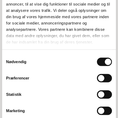
Edmolift T-Serie løfteborde er designet og fremstillet i
annoncer, til at vise dig funktioner til sociale medier og til
Sverige. Disse løfteborde er lavet af pulverlakeret stål og
at analysere vores trafik. Vi deler også oplysninger om
kommer med en betjeningsboks, der har OP/NED funktion
din brug af vores hjemmeside med vores partnere inden
samt nødstop. Betjeningsboksen er forbundet til bordet
for sociale medier, annonceringspartnere og
med et 3 meter langt elkabel.
analysepartnere. Vores partnere kan kombinere disse
Tilpasning og kapacitet
data med andre oplysninger, du har givet dem, eller som
de har indsamlet fra din brug af deres tjenester.
Løftebordene kan tilpasses med en række forskellige
muligheder, så de passer til den enkelte brugers behov. De
Samtykkevalg
har en kapacitet på 2000 kg og en platform, der måler 80
Nødvendig
x 130 cm.
Specifikationer:
Præferencer
Kapacitet: 2000 kg
Platformstørrelse: 80 x 130 cm
Statistik
Vandring: 82 cm
Betjeningsboks med OP/NED funktion og nødstop
3 meter elkabel
Marketing