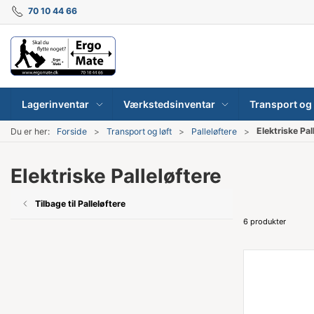
70 10 44 66
Lagerinventar
Værkstedsinventar
Transport og 
Elektriske Pal
Du er her:
Forside
Transport og løft
Palleløftere
Elektriske Palleløftere
Tilbage til Palleløftere
6 produkter