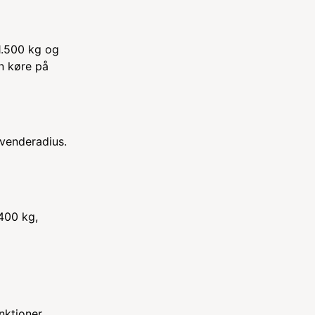
1.500 kg og
n køre på
 venderadius.
400 kg,
nktioner.