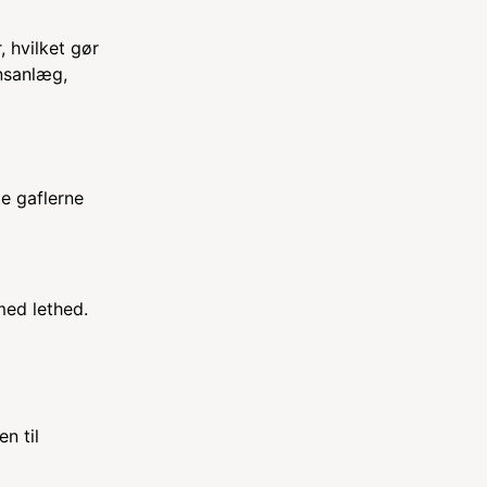
, hvilket gør
nsanlæg,
te gaflerne
med lethed.
n til