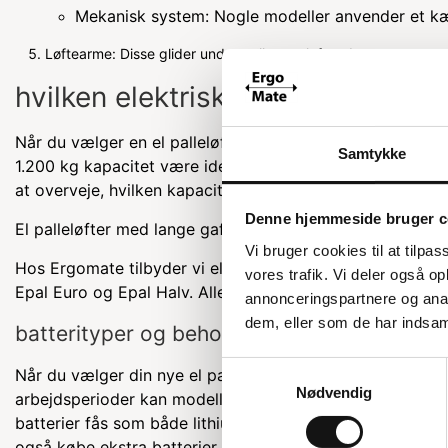
Mekanisk system: Nogle modeller anvender et kæd
Løftearme: Disse glider under pallen og løfter den op.
hvilken elektrisk palleløfter skal
Når du vælger en el palleløfter, er det vigtigt at identif
Samtykke
1.200 kg kapacitet være ideel. For tungere opgaver anbef
at overveje, hvilken kapacitet du har brug for, så du kan 
Denne hjemmeside bruger c
El palleløfter med lange gafler
Vi bruger cookies til at tilpas
Hos Ergomate tilbyder vi elektriske palleløftere med lan
vores trafik. Vi deler også 
Epal Euro og Epal Halv. Alle vores modeller kan klare di
annonceringspartnere og anal
dem, eller som de har indsaml
batterityper og behov
Samtykkevalg
Når du vælger din nye el palleløfter, skal du også overve
Nødvendig
arbejdsperioder kan modeller med mindre batterier være t
batterier fås som både lithium- og AGM-batterier, som kan
også købe ekstra batterier.