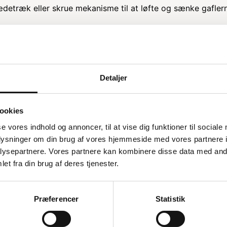
etræk eller skrue mekanisme til at løfte og sænke gafler
 du vælge?
icere dine specifikke behov. Skal du løfte let gods, kan en m
Detaljer
aler vi en el palleløfter med en kapacitet på 1.500 kg. Det
få den bedste løsning til dine opgaver.
ookies
se vores indhold og annoncer, til at vise dig funktioner til sociale
ge gafler på 115 cm, som er velegnede til at håndtere stand
oplysninger om din brug af vores hjemmeside med vores partnere i
sse typer opgaver.
ysepartnere. Vores partnere kan kombinere disse data med andr
et fra din brug af deres tjenester.
je, hvor længe den skal være i brug hver dag. Til kortere
Præferencer
Statistik
ilstrækkelige, mens længere drift kræver større batterikap
 oplades hurtigt og har en lang levetid. For kontinuerlig dr