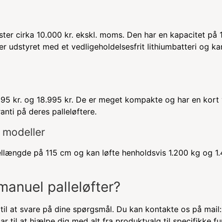
ter cirka 10.000 kr. ekskl. moms. Den har en kapacitet på 
 udstyret med et vedligeholdelsesfrit lithiumbatteri og ka
6.195 kr. og 18.995 kr. De er meget kompakte og har en kort
ranti på deres palleløftere.
4 modeller
ellængde på 115 cm og kan løfte henholdsvis 1.200 kg og 1.
 manuel palleløfter?
 til at svare på dine spørgsmål. Du kan kontakte os på mail:
lar til at hjælpe dig med alt fra produktvalg til specifikke fu