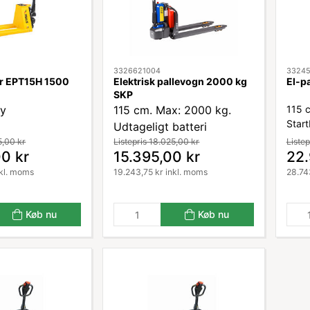
3326621004
33245
ter EPT15H 1500
Elektrisk pallevogn 2000 kg
El-pa
SKP
ay
115 cm. Max: 2000 kg.
115 
Start
Udtageligt batteri
5,00 kr
Listepris 18.025,00 kr
Listep
0 kr
15.395,00 kr
22.
nkl. moms
19.243,75 kr inkl. moms
28.74
Køb nu
Køb nu