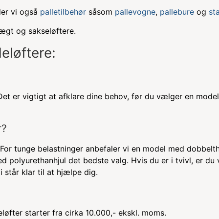
yder vi også
palletilbehør
såsom
pallevogne
,
pallebure
og
st
vægt og sakseløftere.
eløftere:
 Det er vigtigt at afklare dine behov, før du vælger en mode
r?
 For tunge belastninger anbefaler vi en model med dobbelth
med polyurethanhjul det bedste valg. Hvis du er i tvivl, er 
står klar til at hjælpe dig.
løfter starter fra cirka 10.000,- ekskl. moms.