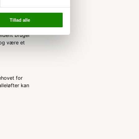
Tillad alle
model er en
ældent bruger
dog være et
ehovet for
lleløfter kan