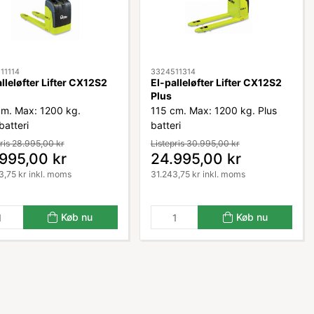
11114
3324511314
lleløfter Lifter CX12S2
El-palleløfter Lifter CX12S2
Plus
cm. Max: 1200 kg.
115 cm. Max: 1200 kg. Plus
batteri
batteri
ris 28.995,00 kr
Listepris 30.995,00 kr
995,00 kr
24.995,00 kr
3,75 kr inkl. moms
31.243,75 kr inkl. moms
Køb nu
Køb nu