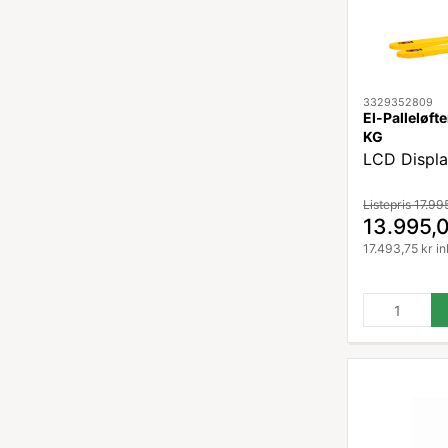
3329352809
El-Palleløf
KG
LCD Displ
Listepris 17.99
13.995,0
17.493,75 kr i