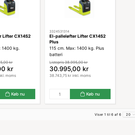
3324531314
er Lifter CX14S2
El-palleløfter Lifter CX14S2
Plus
: 1400 kg.
115 cm. Max: 1400 kg. Plus
batteri
95,00 kr
Listepris 38.995,00 kr
00 kr
30.995,00 kr
nkl. moms
38.743,75 kr inkl. moms
Køb nu
Køb nu
Viser 1 til 6 af 6
20