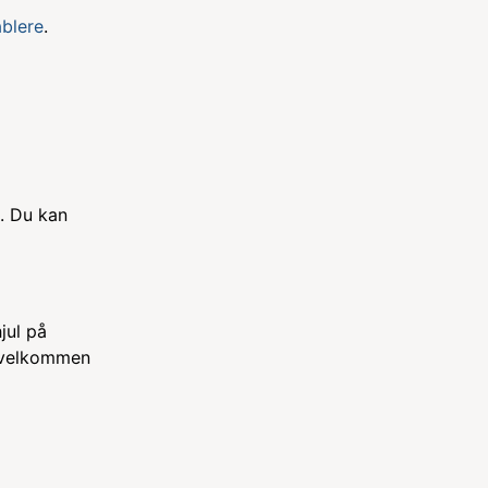
ablere
.
l. Du kan
jul på
du velkommen