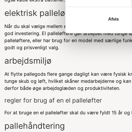
elektrisk palleløfter vs. manuel pa
Afvis
Når du skal vælge mellem en elektrisk og en manuel pall
god investering. El palleløftere gør arbejdet med tunge 
palleløftere, eller har brug for en model med særlige fun
godt og prisvenligt valg.
arbejdsmiljø
At flytte pallegods flere gange dagligt kan være fysisk kr
tunge skub og løft, hvilket skåner medarbejderne og kan m
derfor både øge arbejdsglæden og produktiviteten.
regler for brug af en el palleløfter
For at bruge en el palleløfter skal du være fyldt 15 år o
pallehåndtering