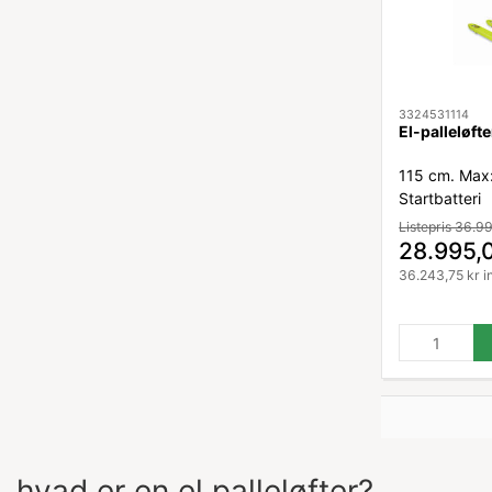
3324531114
El-palleløft
115 cm. Max
Startbatteri
Listepris 36.9
28.995,
36.243,75 kr i
hvad er en el palleløfter?