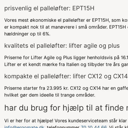
prisvenlig el palleløfter: EPT15H
Vores mest økonomiske el palleløfter er EPT15H, som kos
er kompakt nok til at manøvrere i små områder. EPT15H er
hældninger op til 6%.
kvalitets el palleløfter: lifter agile og plus
Priserne for Lifter Agile og Plus ligger henholdsvis på 1
Lifter er et kendt mærke fra Italien og tilbyder tre års ga
kompakte el palleløfter: lifter CX12 og CX1
Priserne starter fra 23.995 kr. CX12 og CX14 har en gaff
hvilket gør dem ideelle til trange områder.
har du brug for hjælp til at finde
Vi er her for at hjælpe! Vores kundeserviceteam står klar
info@ergomate.dk
, telefonnummer
70 10 44 66.
Vi står k