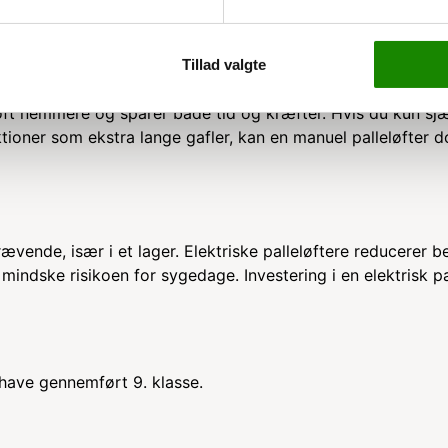
lleløfter
Tillad valgte
eløfter, kan det være værd at overveje, om den elektriske 
løft nemmere og sparer både tid og kræfter. Hvis du kun sj
ktioner som ekstra lange gafler, kan en manuel palleløfter 
ævende, især i et lager. Elektriske palleløftere reducerer b
indske risikoen for sygedage. Investering i en elektrisk pa
g have gennemført 9. klasse.