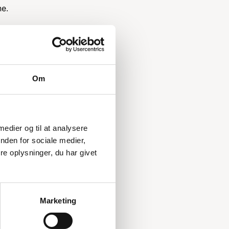
ne.
odel med
Om
 er afgørende
 medier og til at analysere
ardpaller som
nden for sociale medier,
e oplysninger, du har givet
Marketing
acitet. Vores
ift kan du