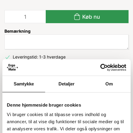
Køb nu
Bemærkning
Leveringstid: 1-3 hverdage
Information
Specifikationer
Samtykke
Detaljer
Om
Låg til Arca Systems EURO kasser
Denne hjemmeside bruger cookies
Vi bruger cookies til at tilpasse vores indhold og
Dette låg er designet til at passe til Arca Systems
annoncer, til at vise dig funktioner til sociale medier og til
EURO kasser. Med målene 60x40 cm er det
at analysere vores trafik. Vi deler også oplysninger om
kompatibelt med flere forskellige kasser, herunder