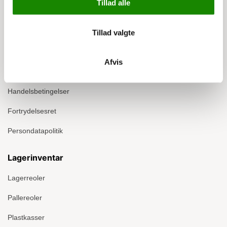
Tillad alle
Info
Om Ergomate
Tillad valgte
Kontakt
Afvis
Montage
Handelsbetingelser
Fortrydelsesret
Persondatapolitik
Lagerinventar
Lagerreoler
Pallereoler
Plastkasser