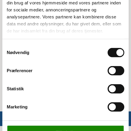
din brug af vores hjemmeside med vores partnere inden
modellerne 3531110210, 3531120410 og
for sociale medier, annonceringspartnere og
3531130610.
analysepartnere. Vores partnere kan kombinere disse
Kompatible modeller
data med andre oplysninger, du har givet dem, eller som
de har indsamlet fra din brug af deres tjenester.
Dette låg er ideelt til dig, der har brug for en
sikker og pålidelig løsning til dine Arca Systems
Samtykkevalg
EURO kasser. Det er nemt at montere og sikrer, at
Nødvendig
dine kasser forbliver lukkede og beskyttede.
Specifikationer
Præferencer
Mål: 60x40 cm
Passer til: 3531110210, 3531120410, 3531130610
Statistik
Marketing