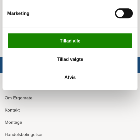
Fejebredde: 77 cm
Fejekapacitet: 2.900 m2/t
Marketing
Egenvægt: 14 kg
Beholderkapacitet: 50 liter
4 års garanti på børsterne
Tillad alle
Tillad valgte
Afvis
Info
Om Ergomate
Kontakt
Montage
Handelsbetingelser