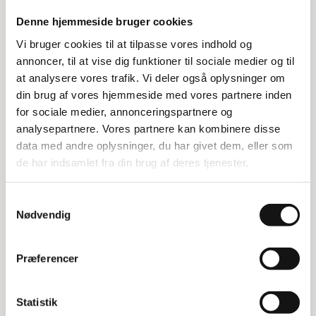
Vores fejemaskine med turbo fejesystem er
Denne hjemmeside bruger cookies
udstyret med to runde børster og en fejerulle, der
Vi bruger cookies til at tilpasse vores indhold og
nemt fjerner både vådt og tørt snavs samt blade.
annoncer, til at vise dig funktioner til sociale medier og til
Den kan håndtere alt fra sand til øl- og
at analysere vores trafik. Vi deler også oplysninger om
sodavandsdåser uden problemer. Maskinen er
din brug af vores hjemmeside med vores partnere inden
meget let at håndtere og er ideel til mellemstore
for sociale medier, annonceringspartnere og
områder.
analysepartnere. Vores partnere kan kombinere disse
data med andre oplysninger, du har givet dem, eller som
Holdbarhed og kapacitet
de har indsamlet fra din brug af deres tjenester.
Fejemaskinen kommer med 4 års garanti på
børsterne, hvilket sikrer langvarig brug. Den har en
Samtykkevalg
Nødvendig
fejebredde på 77 cm og en imponerende
fejekapacitet på 2.900 m2/t. Med en egenvægt på
kun 14 kg og en beholderkapacitet på 50 liter, er
Præferencer
den både effektiv og nem at manøvrere.
Specifikationer:
Statistik