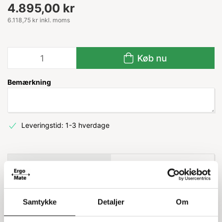
4.895,00 kr
6.118,75 kr inkl. moms
Køb nu
Bemærkning
Leveringstid: 1-3 hverdage
Information
Specifikationer
Fejemaskine med turbo
Samtykke
Detaljer
Om
fejesystem