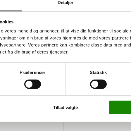
Detaljer
ookies
se vores indhold og annoncer, til at vise dig funktioner til sociale
r
oplysninger om din brug af vores hjemmeside med vores partnere i
ysepartnere. Vores partnere kan kombinere disse data med andr
 at håndtere brande i
et fra din brug af deres tjenester.
e brandslukker er specielt
 og offentlige institutioner
gnet til mindre rum og er
tig.
Præferencer
Statistik
 5 år. Det betyder, at hvis
t registrere din brandslukker
Tillad valgte
så du nemt kan montere