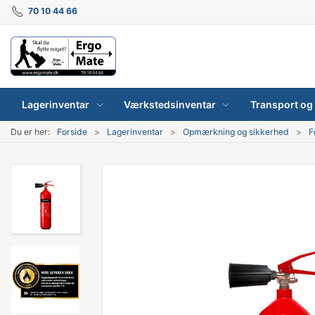
70 10 44 66
Lagerinventar
Værkstedsinventar
Transport og 
Du er her:
Forside
Lagerinventar
Opmærkning og sikkerhed
F