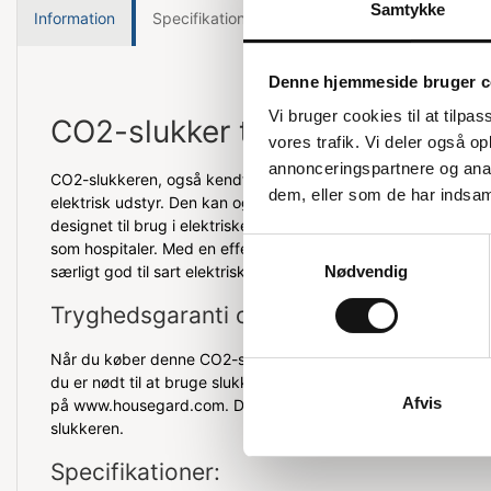
Samtykke
Information
Specifikationer
Denne hjemmeside bruger c
Vi bruger cookies til at tilpas
CO2-slukker til elektrisk udsty
vores trafik. Vi deler også 
annonceringspartnere og anal
CO2-slukkeren, også kendt som kuldioxid-slukker, er ideel til
dem, eller som de har indsaml
elektrisk udstyr. Den kan også bruges til væskebrande. Denn
designet til brug i elektriske installationer, serverrum, kontorer
Samtykkevalg
som hospitaler. Med en effektivitetsklasse på 34B er den vele
særligt god til sart elektrisk udstyr, hvor en ren slukning er vig
Nødvendig
Tryghedsgaranti og vægbeslag
Når du køber denne CO2-slukker, får du en tryghedsgaranti på
du er nødt til at bruge slukkeren, får du en ny leveret. Husk a
Afvis
på www.housegard.com. Der medfølger også et vægbeslag, 
slukkeren.
Specifikationer: