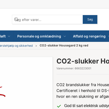
Søg
løft
Personale og omklædning
Affald og rengøring
CO2-slukker Housegard 2 kg rød
ørstehjælp og sikkerhed
CO2-slukker Ho
Varenummer:
6663223001
CO2 brandslukker fra Housega
Certificeret i henhold til DS
hvor en ren slukning er afgø
God til sart elektrisk udsty