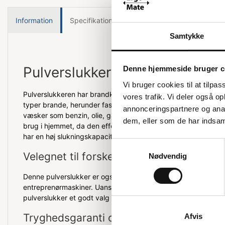
Information
Specifikationer
Samtykke
Pulverslukker med høj sluknin
Denne hjemmeside bruger c
Vi bruger cookies til at tilpas
Pulverslukkeren har brandklasse ABC, hvilket betyder, at den
vores trafik. Vi deler også 
typer brande, herunder faste organiske materialer som træ, pa
annonceringspartnere og anal
væsker som benzin, olie, gas og elektronisk udstyr. Vi anbefal
dem, eller som de har indsaml
brug i hjemmet, da den effektivt kan slukke brande i forskell
har en høj slukningskapacitet, selv når der bruges små mæng
Samtykkevalg
Velegnet til forskellige miljøer
Nødvendig
Denne pulverslukker er også ideel til industri, kontorer og tran
entreprenørmaskiner. Uanset om du bor i en villa, lejlighed e
pulverslukker et godt valg for at sikre dit hjem.
Tryghedsgaranti og ekstraudstyr
Afvis