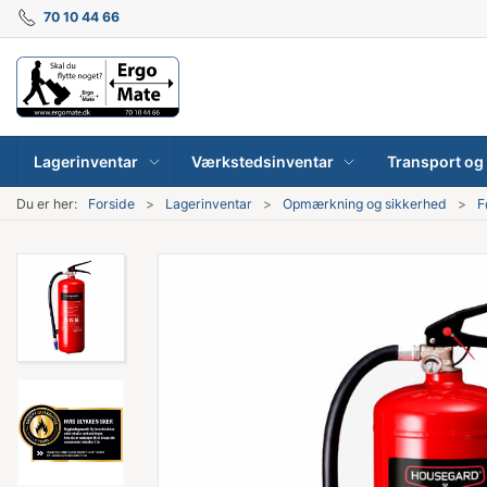
70 10 44 66
Lagerinventar
Værkstedsinventar
Transport og 
Du er her:
Forside
Lagerinventar
Opmærkning og sikkerhed
F