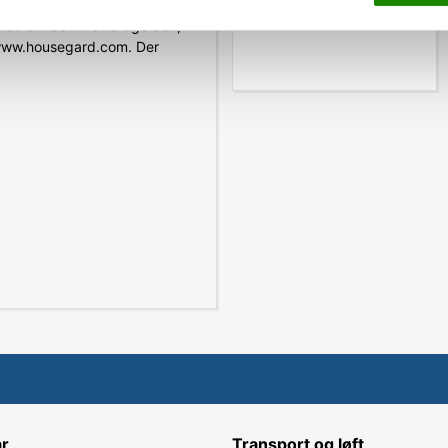
Køb nu
du er nødt til at bruge den,
å www.housegard.com. Der
ar
Transport og løft