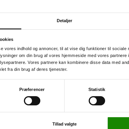
Detaljer
gskapacitet
ookies
se vores indhold og annoncer, til at vise dig funktioner til sociale
 kan håndtere de fleste
oplysninger om din brug af vores hjemmeside med vores partnere i
pir og tekstiler samt
ysepartnere. Vores partnere kan kombinere disse data med andr
er denne pulverslukker til
et fra din brug af deres tjenester.
ige materialer. ABC-pulveret
der.
6663251008
Beslag til pulverslukker 6
Præferencer
Statistik
kg
sport- eller
249,00 kr
ller sommerhus, er denne
311,25 kr inkl. moms
Tillad valgte