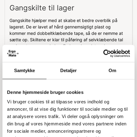
Gangskilte til lager
Gangskilte hjælper med at skabe et bedre overblik på
lageret. De er lavet af hård gennemsigtigt plast og
kommer med dobbeltklæbende tape, så de er nemme at
sætte op. Skiltene er klar til påføring af selvklæbende tal
og bogstaver, som du kan finde under relaterede varer.
Nem opsætning
Samtykke
Detaljer
Om
Med den dobbeltklæbende tape kan du hurtigt og nemt
sætte gangskiltene op, hvor du har brug for dem. De er
designet til at være holdbare og praktiske, så du kan få
styr på lageret uden besvær.
Denne hjemmeside bruger cookies
Specifikationer:
Vi bruger cookies til at tilpasse vores indhold og
annoncer, til at vise dig funktioner til sociale medier og til
Mål: 420x300h mm
at analysere vores trafik. Vi deler også oplysninger om
Materiale: Hård gennemsigtigt plast
din brug af vores hjemmeside med vores partnere inden
Fastgørelse: Dobbeltklæbende tape
for sociale medier, annonceringspartnere og
Klar til påføring af selvklæbende tal/bogstaver