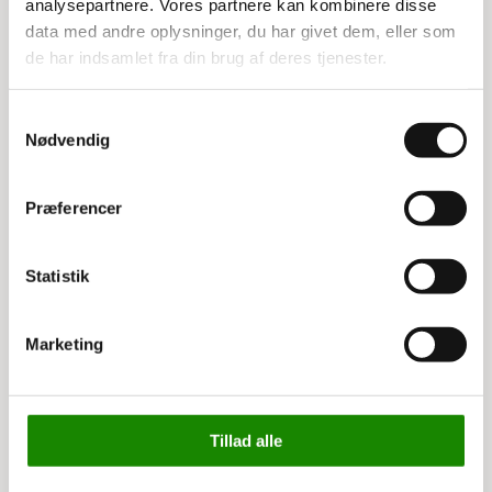
analysepartnere. Vores partnere kan kombinere disse
data med andre oplysninger, du har givet dem, eller som
de har indsamlet fra din brug af deres tjenester.
Relaterede varer
Samtykkevalg
Nødvendig
Præferencer
Statistik
Marketing
3195810090
3195830090
Selvklæbende tal og
Selvklæbende tal og
bogstaver 16x25mm
bogstaver 28x50mm
Tillad alle
49,00 kr
55,00 kr
61,25 kr inkl. moms
68,75 kr inkl. moms