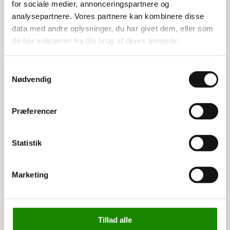
Mål: 420x300h mm
for sociale medier, annonceringspartnere og
Materiale: Hård gennemsigtigt plast
analysepartnere. Vores partnere kan kombinere disse
Montering: Dobbeltklæbende tape
data med andre oplysninger, du har givet dem, eller som
de har indsamlet fra din brug af deres tjenester.
Samtykkevalg
Relaterede varer
Nødvendig
Præferencer
Statistik
Marketing
3195810090
3195830090
Selvklæbende tal og
Selvklæbende tal og
Tillad alle
bogstaver 16x25mm
bogstaver 28x50mm