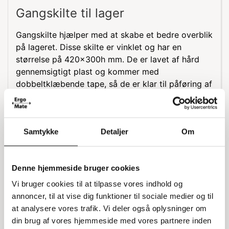
Gangskilte til lager
Gangskilte hjælper med at skabe et bedre overblik
på lageret. Disse skilte er vinklet og har en
størrelse på 420x300h mm. De er lavet af hård
gennemsigtigt plast og kommer med
dobbeltklæbende tape, så de er klar til påføring af
selvklæbende tal og bogstaver. Du kan finde tal
og bogstaver under relaterede varer.
Materiale og montering
Samtykke
Detaljer
Om
Skiltene er fremstillet af hård gennemsigtigt plast,
hvilket gør dem holdbare og lette at rengøre. Den
Denne hjemmeside bruger cookies
dobbeltklæbende tape sikrer, at skiltene nemt kan
Vi bruger cookies til at tilpasse vores indhold og
monteres på forskellige overflader uden besvær.
annoncer, til at vise dig funktioner til sociale medier og til
Specifikationer:
at analysere vores trafik. Vi deler også oplysninger om
din brug af vores hjemmeside med vores partnere inden