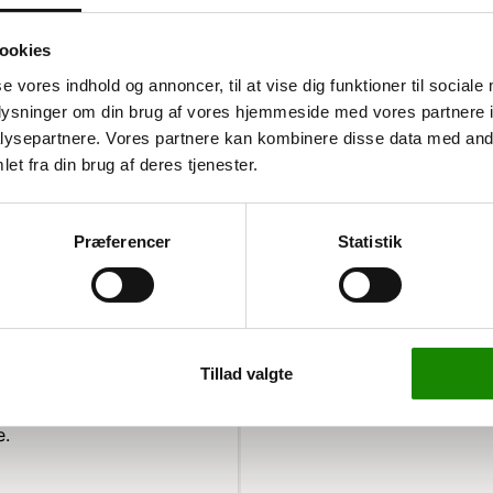
ookies
se vores indhold og annoncer, til at vise dig funktioner til sociale
oplysninger om din brug af vores hjemmeside med vores partnere i
ysepartnere. Vores partnere kan kombinere disse data med andr
der
et fra din brug af deres tjenester.
råder, opbevaringsrum og
 af et kryds er designet
Præferencer
Statistik
en har en skridsikring
bruge på gulve.
Tillad valgte
 markeringen på gulve
algul, som er let at se
e.