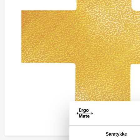
Forstør
Samtykke