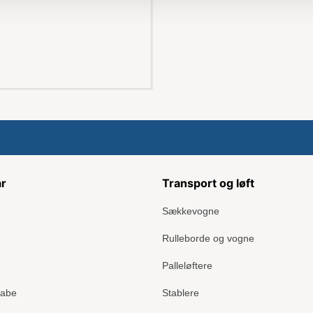
ar
Transport og løft
Sækkevogne
Rulleborde og vogne
Palleløftere
kabe
Stablere