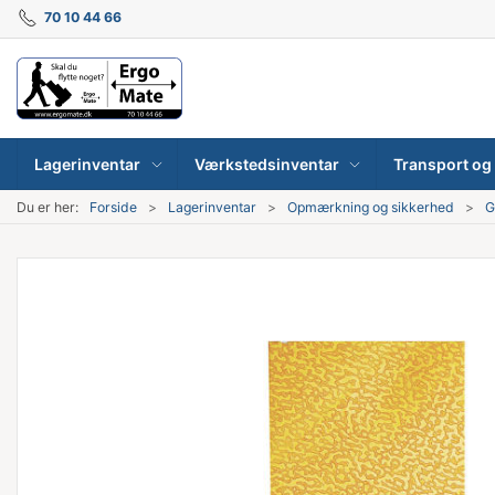
70 10 44 66
Lagerinventar
Værkstedsinventar
Transport og 
Du er her:
Forside
Lagerinventar
Opmærkning og sikkerhed
G