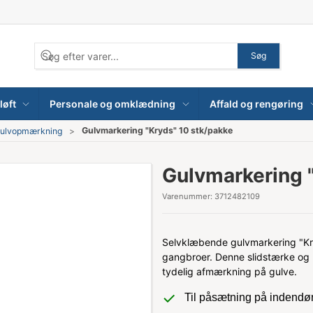
Søg
løft
Personale og omklædning
Affald og rengøring
Gulvmarkering "Kryds" 10 stk/pakke
ulvopmærkning
Gulvmarkering 
Varenummer:
3712482109
Selvklæbende gulvmarkering "Kryd
gangbroer. Denne slidstærke og r
tydelig afmærkning på gulve.
Til påsætning på indendø