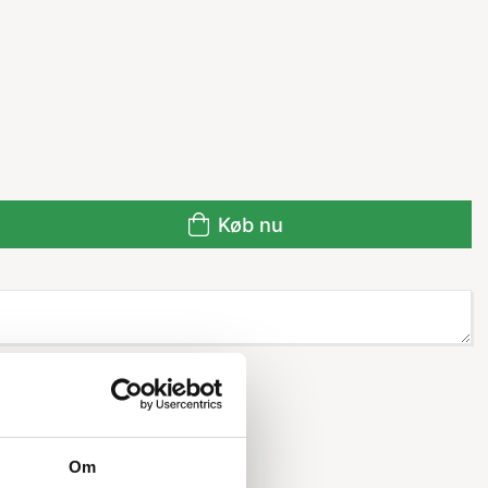
Køb nu
Om