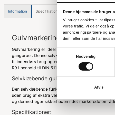
Information
Specifikationer
Denne hjemmeside bruger c
Vi bruger cookies til at tilpas
vores trafik. Vi deler også 
annonceringspartnere og anal
Gulvmarkering til farlige områ
dem, eller som de har indsaml
Gulvmarkering er ideel til at identificere farlige om
Samtykkevalg
gangbroer. Denne selvklæbende gulvmarkering i form
Nødvendig
til indendørs brug og er både slidstærk og holdbar. D
R9 i henhold til DIN 51130, hvilket gør den sikker at 
Selvklæbende gulvmarkering
Afvis
Den selvklæbende funktion gør det nemt at påsætte
uden brug af ekstra værktøj. Farven er RAL 1003 sign
og dermed øger sikkerheden i det markerede områd
Specifikationer: