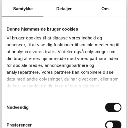
Nilfisk SC250 er en kompakt gulvvasker, der gør det nemt
og hurtigt at rengøre hårde gulve. Den kommer helt ind i
Samtykke
Detaljer
Om
hjørnerne og kan rengøre effektivt i begge retninger, selv
under møbler og reoler. Du får en batteridrevet
letvægtsmaskine med lavt støjniveau, hvilket gør den ideel
Denne hjemmeside bruger cookies
til rengøring i dagtimerne. Den er velegnet til brug i
butikker, skoler, restauranter, caféer, bagerier,
Vi bruger cookies til at tilpasse vores indhold og
fastfoodkæder, hoteller og rengøringsfirmaer.
annoncer, til at vise dig funktioner til sociale medier og til
at analysere vores trafik. Vi deler også oplysninger om
Effektiv rengøring i begge retninger
din brug af vores hjemmeside med vores partnere inden
Gulvvaskeren fejer, vasker og tørrer gulvet samtidig med
for sociale medier, annonceringspartnere og
høj hastighed i begge retninger, hvilket øger
analysepartnere. Vores partnere kan kombinere disse
produktiviteten. Den 34 cm brede, cylindriske børste
data med andre oplysninger, du har givet dem, eller som
fjerner effektivt affald, snavs og selv det mindste støv. For
de har indsamlet fra din brug af deres tjenester.
en mere dybdegående rengøring kan mikrofibervalsen
anvendes.
Samtykkevalg
Specifikationer:
Nødvendig
Rent-/snavsevandstank: 6/6 ltr.
Antal børster: 1 stk.
Præferencer