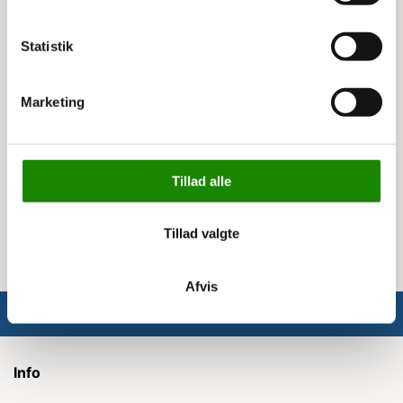
Spænding: 36V
Nominel effekt: 0,3 kW
Vandmængde (l/min.): 0,15/0,3
Statistik
Børstemotor: Max 12 kg
Lydniveau: 66 +- 3 dB
Børstemotor hastighed: 1000 RPM
Marketing
Sugemotor effekt: 180W
Kapacitet teoretisk/praktisk: 1360/680 m²/t
Dimensioner (LxBxH): 630 x 425 x 400 mm
Sugefodsbredde: 340 mm
Tillad alle
Nettovægt: 25 kg
Driftstid: 40 min.
Tillad valgte
Afvis
Info