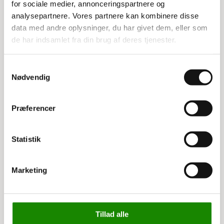
Mål: 60x40x17,5 cm
for sociale medier, annonceringspartnere og
Farve: blå
analysepartnere. Vores partnere kan kombinere disse
Temperaturområde: -20 til 90 grader
data med andre oplysninger, du har givet dem, eller som
de har indsamlet fra din brug af deres tjenester.
Samtykkevalg
Relaterede varer
Nødvendig
Præferencer
Statistik
Marketing
3534006004
3534010090
Heavy duty kasse låg
Heavy duty kasse plomb
Tillad alle
60x40 cm blå