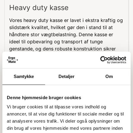
Heavy duty kasse
Vores heavy duty kasse er lavet i ekstra kraftig og
slidstærk kvalitet, hvilket gør den i stand til at
håndtere stor vægtbelastning. Denne kasse er
ideel til opbevaring og transport af tunge
genstande, og dens robuste konstruktion sikrer
langvarig holdbarhed.
Materiale og holdbarhed
Samtykke
Detaljer
Om
Kassen er designet til at være modstandsdygtig
overfor olie, fedtstof samt de fleste baser og
ætsende stoffer. Den kan også tåle ekstreme
Denne hjemmeside bruger cookies
temperaturer, hvilket gør den velegnet til
Vi bruger cookies til at tilpasse vores indhold og
forskellige miljøer og anvendelser.
annoncer, til at vise dig funktioner til sociale medier og til
Specifikationer
at analysere vores trafik. Vi deler også oplysninger om
din brug af vores hjemmeside med vores partnere inden