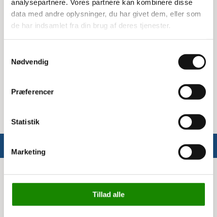
analysepartnere. Vores partnere kan kombinere disse
data med andre oplysninger, du har givet dem, eller som
Låget er lavet af materialer af høj kvalitet, som
de har indsamlet fra din brug af deres tjenester.
sikrer, at det kan modstå hårde stød og
belastninger. Det er nemt at montere og fjerne,
hvilket gør det praktisk i brug.
Samtykkevalg
Nødvendig
Specifikationer
Præferencer
Mål: 40x30 cm
Statistik
Marketing
Info
Tillad alle
Om Ergomate
Kontakt