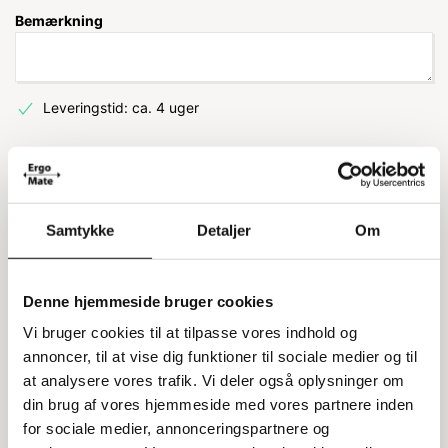
Bemærkning
Leveringstid: ca. 4 uger
Information
Specifikationer
Samtykke
Detaljer
Om
Transportkasse låg
Denne hjemmeside bruger cookies
Dette låg er designet til Heavy Duty
transportkasser og passer perfekt til kasser med
Vi bruger cookies til at tilpasse vores indhold og
målene 40x30 cm. Det er robust og holdbart,
annoncer, til at vise dig funktioner til sociale medier og til
hvilket gør det ideelt til at beskytte dine
at analysere vores trafik. Vi deler også oplysninger om
genstande under transport.
din brug af vores hjemmeside med vores partnere inden
for sociale medier, annonceringspartnere og
Holdbar og robust