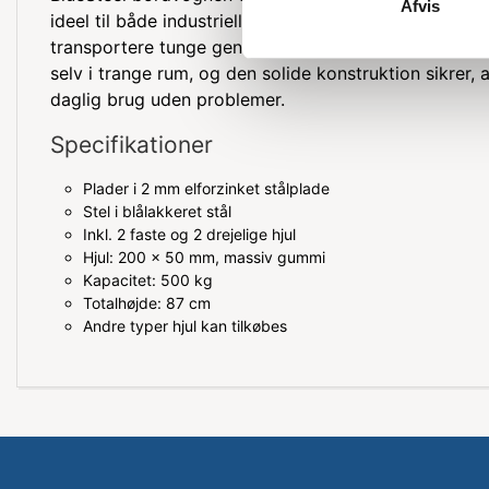
Afvis
ideel til både industrielle og private formål, hvor der
transportere tunge genstande. De drejelige hjul gør 
selv i trange rum, og den solide konstruktion sikrer
daglig brug uden problemer.
Specifikationer
Plader i 2 mm elforzinket stålplade
Stel i blålakkeret stål
Inkl. 2 faste og 2 drejelige hjul
Hjul: 200 x 50 mm, massiv gummi
Kapacitet: 500 kg
Totalhøjde: 87 cm
Andre typer hjul kan tilkøbes