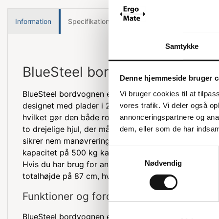
Information
Specifikationer
Samtykke
BlueSteel bordvogn til mange 
Denne hjemmeside bruger c
BlueSteel bordvognen er en alsidig løsning til forske
Vi bruger cookies til at tilpas
designet med plader i 2 mm elforzinket stålplade og et
vores trafik. Vi deler også 
hvilket gør den både robust og holdbar. Vognen er u
annonceringspartnere og anal
to drejelige hjul, der måler 200 x 50 mm og er lavet
dem, eller som de har indsaml
sikrer nem manøvrering og stabilitet, selv under tun
Samtykkevalg
kapacitet på 500 kg kan denne bordvogn håndtere en
Nødvendig
Hvis du har brug for andre typer hjul, kan disse tilk
totalhøjde på 87 cm, hvilket gør den praktisk til dagl
Funktioner og fordele
BlueSteel bordvognen er ikke kun robust, men også 