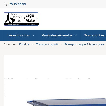
70 10 44 66
Lagerinventar
Værkstedsinventar
Transport og 
Du er her:
Forside
Transport og løft
Transportvogne & lagervogne