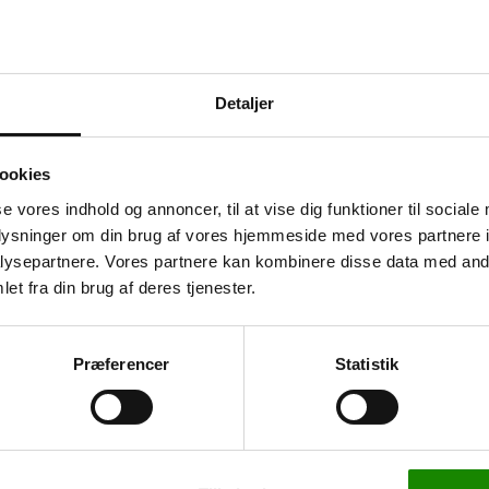
Detaljer
formål
ookies
llige opgaver. Den er
se vores indhold og annoncer, til at vise dig funktioner til sociale
 stel i blålakkeret stål,
oplysninger om din brug af vores hjemmeside med vores partnere i
dstyret med to faste og
ysepartnere. Vores partnere kan kombinere disse data med andr
 af massiv gummi. Dette
et fra din brug af deres tjenester.
g belastning. Med en
3335996301
Ergogreb til ladvogne, 70
 bred vifte af opgaver.
cm.
Præferencer
Statistik
øbes. Vognen har en
ig brug.
519,00 kr
648,75 kr inkl. moms
meget praktisk. Den er