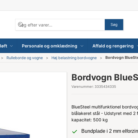
Søg
løft
Personale og omklædning
Affald og rengøring
Bordvogn BlueSte
Rulleborde og vogne
Høj belastning bordvogne
Bordvogn BlueS
Varenummer:
3335434335
BlueSteel multifunktionel bordvog
blålakeret stål - Udstyret med 2
kapacitet: 500 kg
Bundplade i 2 mm elforzin