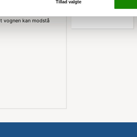
Tillad valgte
Køb nu
 er behov for at
det nemt at navigere,
, at vognen kan modstå