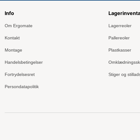
Info
Lagerinvent
Om Ergomate
Lagerreoler
Kontakt
Pallereoler
Montage
Plastkasser
Handelsbetingelser
Omklædningss
Fortrydelsesret
Stiger og stillad
Persondatapolitik