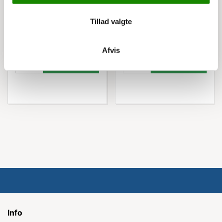
449,00 kr
595,00 kr
Tillad valgte
561,25 kr inkl. moms
743,75 kr inkl. moms
Afvis
Køb nu
Køb nu
Info