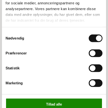
Hjul: 2 faste og 2 drejbare i massiv gummi, 200 x 50
for sociale medier, annonceringspartnere og
mm
analysepartnere. Vores partnere kan kombinere disse
Totalhøjde: 92 cm
data med andre oplysninger, du har givet dem, eller som
de har indsamlet fra din brug af deres tjenester.
Samtykkevalg
Relaterede varer
Nødvendig
Præferencer
Statistik
Marketing
3335994718
3335996601
Skrivepult til bordvogn
Ergogreb til ladvogne,
Tillad alle
80 cm.