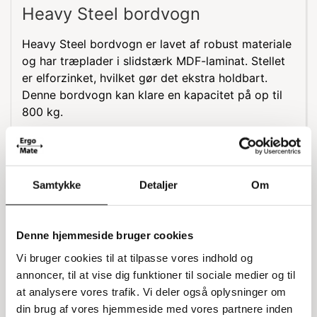
Heavy Steel bordvogn
Heavy Steel bordvogn er lavet af robust materiale
og har træplader i slidstærk MDF-laminat. Stellet
er elforzinket, hvilket gør det ekstra holdbart.
Denne bordvogn kan klare en kapacitet på op til
800 kg.
Funktioner
Med Heavy Steel bordvogn får du en praktisk
Samtykke
Detaljer
Om
løsning til transport af tunge genstande. Den er
designet til at være både stærk og pålidelig,
hvilket gør den ideel til forskellige arbejdsopgaver.
Denne hjemmeside bruger cookies
Specifikationer
Vi bruger cookies til at tilpasse vores indhold og
annoncer, til at vise dig funktioner til sociale medier og til
Højde til platform: 300 mm
at analysere vores trafik. Vi deler også oplysninger om
Afstand mellem hylder: 520 mm
din brug af vores hjemmeside med vores partnere inden
Håndtag: 30 mm stålrør