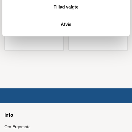
561,25 kr inkl. moms
743,75 kr inkl. moms
Tillad valgte
Afvis
Køb nu
Køb nu
Info
Om Ergomate