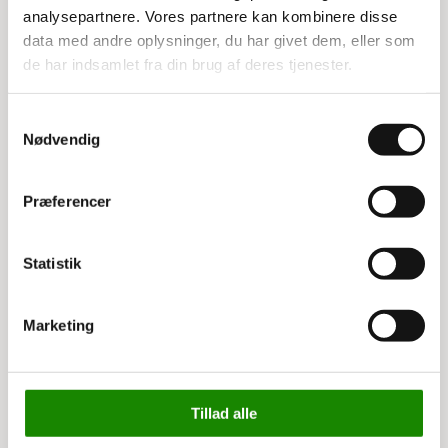
Totalhøjde: 92 cm
analysepartnere. Vores partnere kan kombinere disse
data med andre oplysninger, du har givet dem, eller som
de har indsamlet fra din brug af deres tjenester.
Relaterede varer
Samtykkevalg
Nødvendig
Præferencer
Statistik
Marketing
3335994718
3335996601
Skrivepult til bordvogn
Ergogreb til ladvogne,
80 cm.
Tillad alle
449,00 kr
595,00 kr