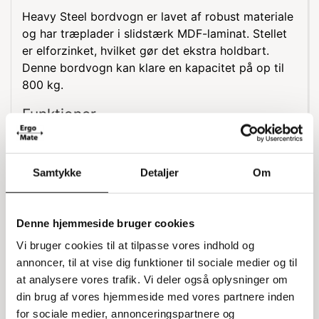
Heavy Steel bordvogn er lavet af robust materiale
og har træplader i slidstærk MDF-laminat. Stellet
er elforzinket, hvilket gør det ekstra holdbart.
Denne bordvogn kan klare en kapacitet på op til
800 kg.
Funktioner
Med Heavy Steel bordvogn får du en praktisk
løsning til transport af tunge genstande. Den er
Samtykke
Detaljer
Om
designet til at være både stærk og pålidelig,
hvilket gør den ideel til forskellige arbejdsopgaver.
Specifikationer
Denne hjemmeside bruger cookies
Vi bruger cookies til at tilpasse vores indhold og
Højde til platform: 300 mm
annoncer, til at vise dig funktioner til sociale medier og til
Afstand mellem hylder: 520 mm
at analysere vores trafik. Vi deler også oplysninger om
Håndtag: 30 mm stålrør
din brug af vores hjemmeside med vores partnere inden
Hjul: 2 faste og 2 drejbare i massiv gummi, 200 x 50
mm
for sociale medier, annonceringspartnere og