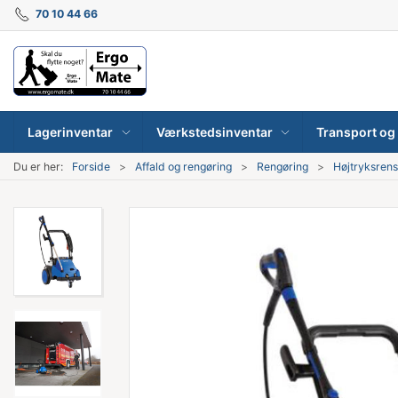
70 10 44 66
Lagerinventar
Værkstedsinventar
Transport og 
Du er her:
Forside
Affald og rengøring
Rengøring
Højtryksren