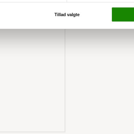
mens det robuste design
 Med en lav driftsstøj
Tillad valgte
k og effektiv.