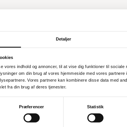
Detaljer
ejde
ookies
er inden for landbrug,
se vores indhold og annoncer, til at vise dig funktioner til sociale
mme at flytte rundt på og
oplysninger om din brug af vores hjemmeside med vores partnere i
r lave
ysepartnere. Vores partnere kan kombinere disse data med andr
ftig NA5 skråskivepumpe
et fra din brug af deres tjenester.
ngpumpehoved, hvilket
umpen kører ved 1450
øjniveau.
Præferencer
Statistik
og holdbarhed. Den