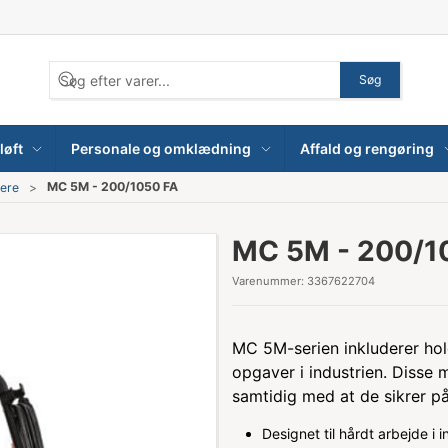
Søg
løft
Personale og omklædning
Affald og rengøring
MC 5M - 200/1050 FA
sere
MC 5M - 200/1
Varenummer:
3367622704
MC 5M-serien inkluderer hol
opgaver i industrien. Disse 
samtidig med at de sikrer p
Designet til hårdt arbejde i i