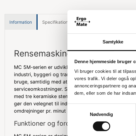
Information
Specifikationer
Samtykke
Rensemaskine til intensivt arb
Denne hjemmeside bruger c
MC 5M-serien er udviklet til at klare krævende opgav
Vi bruger cookies til at tilpas
industri, byggeri og transport. Disse maskiner er ne
vores trafik. Vi deler også 
bruge, samtidig med at de er meget pålidelige og ha
annonceringspartnere og anal
serviceomkostninger. Serien er udstyret med en kra
dem, eller som de har indsaml
med tre keramiske stempler og et forstærket messi
gør den velegnet til industrielt brug. Motoren og p
Samtykkevalg
omdrejninger pr. minut (RPM), hvilket sikrer et lavt st
Nødvendig
Funktioner og fordele
MC 5M-serien er designet til at levere høj ydeevne 