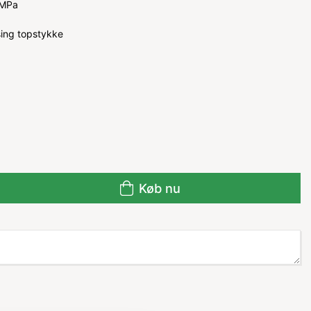
 MPa
ing topstykke
Køb nu