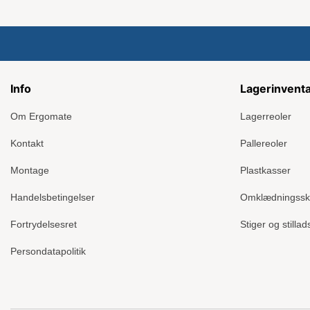
Info
Lagerinvent
Om Ergomate
Lagerreoler
Kontakt
Pallereoler
Montage
Plastkasser
Handelsbetingelser
Omklædningss
Fortrydelsesret
Stiger og stillad
Persondatapolitik