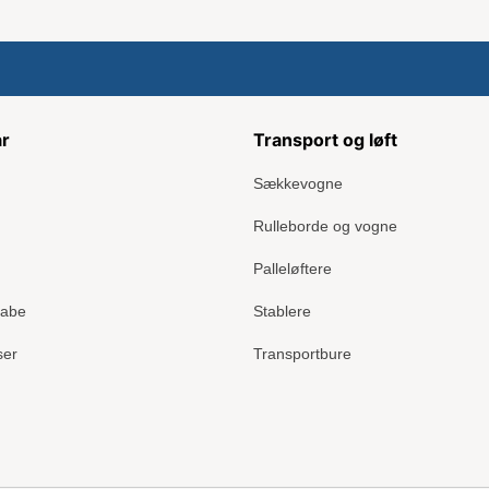
ar
Transport og løft
Sækkevogne
Rulleborde og vogne
Palleløftere
kabe
Stablere
ser
Transportbure