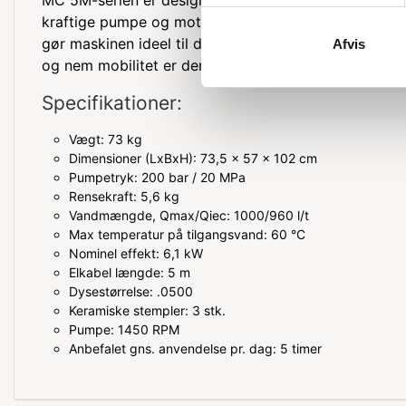
kraftige pumpe og motor sikrer effektiv rengøring, 
gør maskinen ideel til daglig brug i krævende miljøer.
Afvis
og nem mobilitet er denne rensemaskine både praktis
Specifikationer:
Vægt: 73 kg
Dimensioner (LxBxH): 73,5 x 57 x 102 cm
Pumpetryk: 200 bar / 20 MPa
Rensekraft: 5,6 kg
Vandmængde, Qmax/Qiec: 1000/960 l/t
Max temperatur på tilgangsvand: 60 °C
Nominel effekt: 6,1 kW
Elkabel længde: 5 m
Dysestørrelse: .0500
Keramiske stempler: 3 stk.
Pumpe: 1450 RPM
Anbefalet gns. anvendelse pr. dag: 5 timer