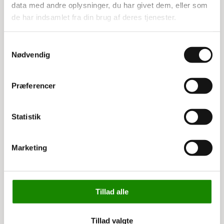
data med andre oplysninger, du har givet dem, eller som
de har indsamlet fra din brug af deres tjenester.
Relaterede varer
Samtykkevalg
Nødvendig
Præferencer
Statistik
Marketing
3195192305
Etiketkarton perforeret
A4 for laserprin
12,00 kr
Tillad alle
15,00 kr inkl. moms
Tillad valgte