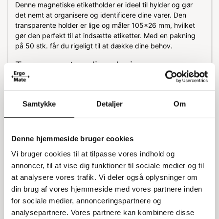
Denne magnetiske etiketholder er ideel til hylder og gør
det nemt at organisere og identificere dine varer. Den
transparente holder er lige og måler 105x26 mm, hvilket
gør den perfekt til at indsætte etiketter. Med en pakning
på 50 stk. får du rigeligt til at dække dine behov.
Transparent og lige design
Etiketholderen er lavet af klar plast, hvilket gør det nemt at
se etiketterne. Det lige design sikrer, at etiketterne sidder
Samtykke
Detaljer
Om
pænt og ordentligt på hylderne, så du hurtigt kan finde
det, du leder efter.
Specifikationer:
Denne hjemmeside bruger cookies
Vi bruger cookies til at tilpasse vores indhold og
Mål: 105x26 mm
Pakning: 50 stk.
annoncer, til at vise dig funktioner til sociale medier og til
Farve: Transparent
at analysere vores trafik. Vi deler også oplysninger om
Materiale: Plast
din brug af vores hjemmeside med vores partnere inden
Anvendelse: Hylder
for sociale medier, annonceringspartnere og
analysepartnere. Vores partnere kan kombinere disse