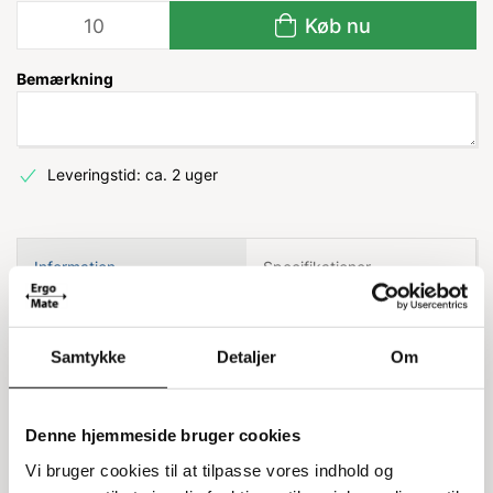
Køb nu
Bemærkning
Leveringstid: ca. 2 uger
Information
Specifikationer
Etiketkarton perforeret A4 til
Samtykke
Detaljer
Om
laserprint
Dette etiketkarton er designet til laserprint og
Denne hjemmeside bruger cookies
kommer i A4-størrelse. Hver ark indeholder 6
Vi bruger cookies til at tilpasse vores indhold og
etiketter, som måler 210x50 mm. Kartonen er hvid