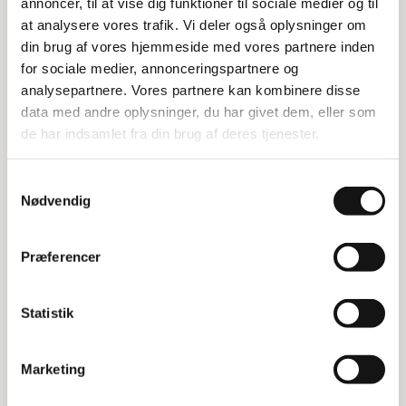
annoncer, til at vise dig funktioner til sociale medier og til
og kan nemt printes og indsættes i etiketholdere.
at analysere vores trafik. Vi deler også oplysninger om
Bemærk, at mindstekøbet er 10 ark.
din brug af vores hjemmeside med vores partnere inden
Anvendelse og funktion
for sociale medier, annonceringspartnere og
analysepartnere. Vores partnere kan kombinere disse
Etiketkartonen er ideel til forskellige
data med andre oplysninger, du har givet dem, eller som
mærkningsopgaver, hvor præcision og kvalitet er
de har indsamlet fra din brug af deres tjenester.
vigtig. Den perforerede overflade gør det nemt at
adskille etiketterne efter print, hvilket sparer tid
Samtykkevalg
og besvær.
Nødvendig
Specifikationer:
Præferencer
Størrelse: A4
Etiketter pr. ark: 6 stk.
Etiketstørrelse: 210x50 mm
Statistik
Farve: Hvid
Mindstekøb: 10 ark
Marketing