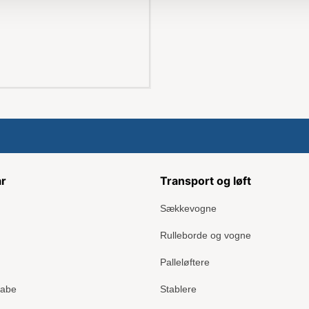
ar
Transport og løft
Sækkevogne
Rulleborde og vogne
Palleløftere
kabe
Stablere