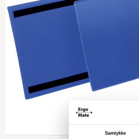
Forstør
Samtykke