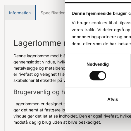
Information
Specifikationer
Denne hjemmeside bruger c
Vi bruger cookies til at tilpas
vores trafik. Vi deler også 
annonceringspartnere og anal
Lagerlomme med magnetiske s
dem, eller som de har indsaml
Denne lagerlomme med blå bagside er udstyret med magnetis
Samtykkevalg
gennemsigtigt vindue, hvilket gør den ideel til brug på metal
Nødvendig
metalvægge og metalbeholdere. Den er lavet af holdbar polyp
er rivefast og velegnet til scannere. Indholdet kan nemt udski
skabeloner til etiketter på www.duraprint.eu.
Brugervenlig og holdbar
Afvis
Lagerlommen er designet til at være både praktisk og robus
gør det nemt at fastgøre lommen til forskellige metaloverflad
vindue gør det let at se indholdet. Den er også rivefast, hvilk
modstå daglig brug uden at blive beskadiget.