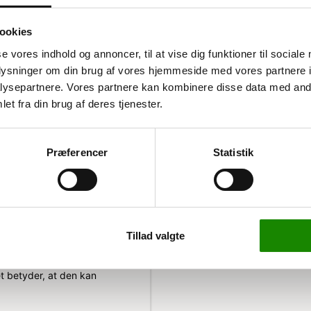
ookies
se vores indhold og annoncer, til at vise dig funktioner til sociale
oplysninger om din brug af vores hjemmeside med vores partnere i
ysepartnere. Vores partnere kan kombinere disse data med andr
trips
et fra din brug af deres tjenester.
ke strips og et
overflader som lagerhylder,
Præferencer
Statistik
ropylen, som sikrer, at den
ftes, og du kan finde gratis
Tillad valgte
t. Den magnetiske bagside
er, og det gennemsigtige
et betyder, at den kan