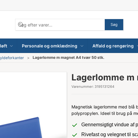
Søg
løft
Personale og omklædning
Affald og rengøring
Lagerlomme m magnet A4 tvær 50 stk.
yldeforkanter
Lagerlomme m m
Varenummer:
3195131264
Magnetisk lagerlomme med blå ba
polypropylen. Ideel til brug på m
Gennemsigtigt vindue af p
Rivefast og velegnet til s