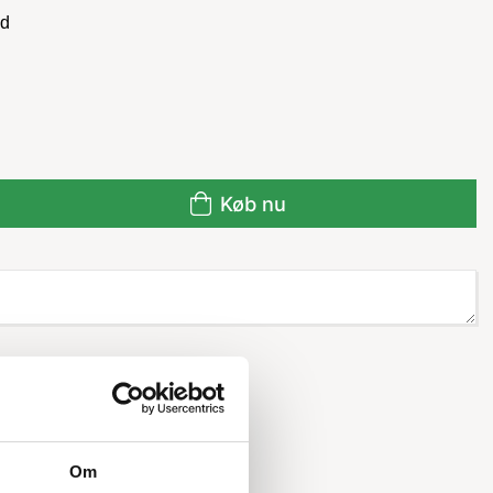
ld
Køb nu
Om