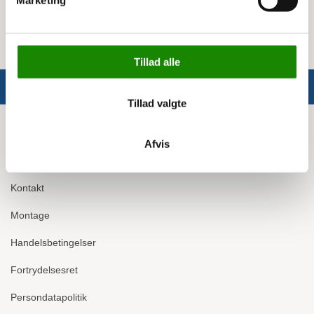
Marketing
Udvendige mål: 233 x 313 mm (B x H)
Tillad alle
Tillad valgte
Info
Afvis
Om Ergomate
Kontakt
Montage
Handelsbetingelser
Fortrydelsesret
Persondatapolitik