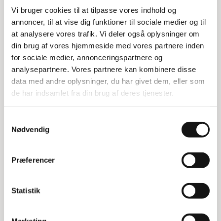
En lagerlomme med blå bagside og selvklæbende
Vi bruger cookies til at tilpasse vores indhold og
strips, der har et gennemsigtigt vindue lavet af
annoncer, til at vise dig funktioner til sociale medier og til
holdbar polypropylen. Den kan bruges på
at analysere vores trafik. Vi deler også oplysninger om
forskellige overflader som metal, karton og plast.
din brug af vores hjemmeside med vores partnere inden
Lagerlommen er rivefast og velegnet til scannere,
for sociale medier, annonceringspartnere og
hvilket gør det nemt at udskifte indholdet hurtigt.
analysepartnere. Vores partnere kan kombinere disse
Du kan finde gratis skabeloner til etiketter på
data med andre oplysninger, du har givet dem, eller som
www.duraprint.eu.
de har indsamlet fra din brug af deres tjenester.
Brug på forskellige overflader
Samtykkevalg
Den selvklæbende lagerlomme er designet til at
Nødvendig
kunne fastgøres på mange typer overflader.
Uanset om det er metal, karton eller plast, sikrer
Præferencer
den stærke klæbestrips, at lommen bliver
siddende, hvor du placerer den.
Statistik
Specifikationer:
Indvendige mål: 210 x 297 mm (B x H)