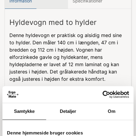
Information
Specifikationer
Hyldevogn med to hylder
Denne hyldevogn er praktisk og alsidig med sine
to hylder. Den måler 140 cm i længden, 47 cm i
bredden og 112 cm i højden. Vognen har
elforzinkede gavle og hyldekanter, mens
hyldepladerne er lavet af 12 mm laminat og kan
justeres i højden. Det grålakerede håndtag kan
også justeres i højden for ekstra komfort.
Hjul og belastning
Hyldevognen er udstyret med fire svingbare hjul
med grå gummibane, der har en diameter på 12,5
Samtykke
Detaljer
Om
cm. Den kan bære en samlet belastning på op til
250 kg, hvilket gør den robust og pålidelig til
forskellige opgaver.
Denne hjemmeside bruger cookies