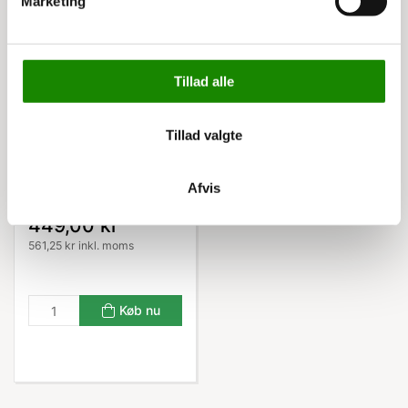
Marketing
Tillad alle
Tillad valgte
3335994718
Skrivepult til bordvogn
Afvis
449,00 kr
561,25 kr inkl. moms
Køb nu