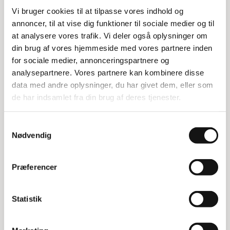
Vi bruger cookies til at tilpasse vores indhold og
Specifikationer:
annoncer, til at vise dig funktioner til sociale medier og til
at analysere vores trafik. Vi deler også oplysninger om
Længde: 140 cm
din brug af vores hjemmeside med vores partnere inden
Bredde: 47 cm
Højde: 112 cm
for sociale medier, annonceringspartnere og
Elforzinkede gavle og hyldekanter
analysepartnere. Vores partnere kan kombinere disse
Hyldeplader i 12 mm laminat, justerbare i højden
data med andre oplysninger, du har givet dem, eller som
Grålakeret, højdejusterbart håndtag
de har indsamlet fra din brug af deres tjenester.
4 svingbare hjul med grå gummibane, Ø 12,5 cm
Belastning på vogn, total: 250 kg
Egenvægt: 20 kg
Samtykkevalg
Hyldemål: 120x43 cm
Nødvendig
Præferencer
Relaterede varer
Statistik