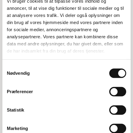
Vi bruger cookies til at tilpasse vores indhold og
annoncer, til at vise dig funktioner til sociale medier og til
Denne industristøvsuger er ideel til både lagerhuse og
at analysere vores trafik. Vi deler også oplysninger om
metalindustrien. Den har tre uafhængige by-pass motorer,
din brug af vores hjemmeside med vores partnere inden
som gør den alsidig og kraftfuld.
for sociale medier, annonceringspartnere og
Funktioner og anvendelse
analysepartnere. Vores partnere kan kombinere disse
data med andre oplysninger, du har givet dem, eller som
S3B L100 modellen kan udstyres med et mekanisk
de har indsamlet fra din brug af deres tjenester.
flydestop til væskeopsugning. Den har en manuel
filterryster og kan bruge både L- eller M-klasse filtre samt
HEPA-filtre.
Samtykkevalg
Nødvendig
Specifikationer
Beholdervolumen: 100 ltr.
Præferencer
Tilgang diameter: 70 mm
Lydniveau: 75 dB
Dimensioner (LxBxH): 79,5 x 60 x 157 cm
Statistik
Vægt: 70 kg
Spænding: 230 V
Frekvens: 50-60 Hz
Marketing