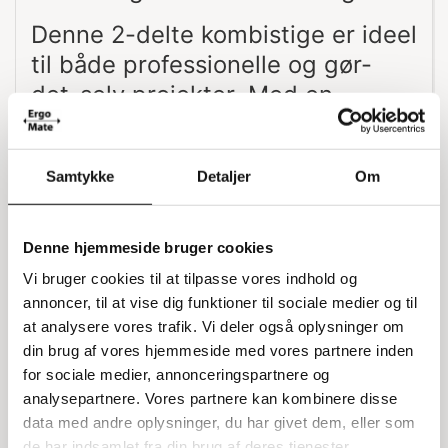
Denne 2-delte kombistige er ideel
til både professionelle og gør-
det-selv projekter. Med en
længde på 6,40 meter kan den
bruges som både skydestige og
Samtykke
Detaljer
Om
wienerstige. Den brede
stabilisatorfod giver ekstra
sikkerhed, og du kan nemt justere
Denne hjemmeside bruger cookies
længden trin for trin.
Vi bruger cookies til at tilpasse vores indhold og
annoncer, til at vise dig funktioner til sociale medier og til
Skridssikre trin og stigesko
at analysere vores trafik. Vi deler også oplysninger om
din brug af vores hjemmeside med vores partnere inden
Trinene på 30x30 mm har en
for sociale medier, annonceringspartnere og
skridsikker overfladebehandling,
analysepartnere. Vores partnere kan kombinere disse
hvilket gør stigen sikker at bruge. Den
data med andre oplysninger, du har givet dem, eller som
de har indsamlet fra din brug af deres tjenester.