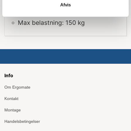
Skridsikre stigesko
Afvis
Godkendt EN131
Max belastning: 150 kg
Info
Om Ergomate
Kontakt
Montage
Handelsbetingelser