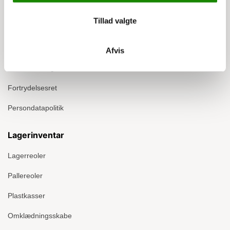
Om Ergomate
Tillad valgte
Kontakt
Montage
Afvis
Handelsbetingelser
Fortrydelsesret
Persondatapolitik
Lagerinventar
Lagerreoler
Pallereoler
Plastkasser
Omklædningsskabe