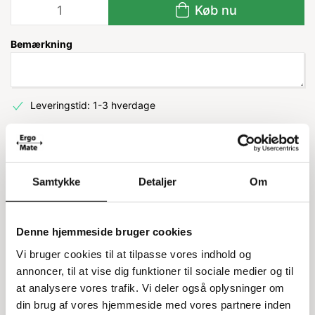
Køb nu
Bemærkning
Leveringstid: 1-3 hverdage
Information
Specifikationer
Samtykke
Detaljer
Om
Ergogreb til BlueSteel vogne
Denne hjemmeside bruger cookies
Ergogreb til BlueSteel vogne er designet til at forbedre
Vi bruger cookies til at tilpasse vores indhold og
ergonomien ved regelmæssig brug. Dette plastgreb
annoncer, til at vise dig funktioner til sociale medier og til
monteres nemt direkte på det eksisterende håndtag og er
specielt lavet til ladvogne med en bredde på 80 cm.
at analysere vores trafik. Vi deler også oplysninger om
din brug af vores hjemmeside med vores partnere inden