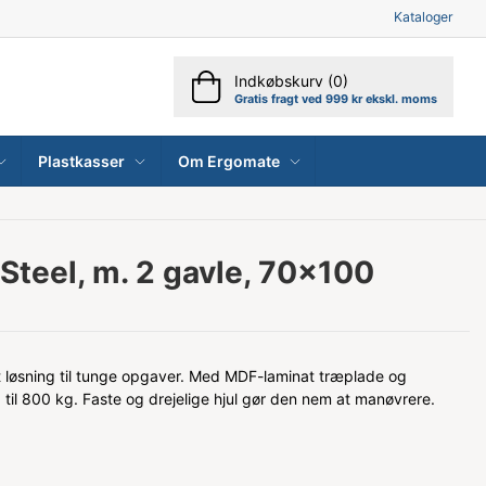
Kataloger
Indkøbskurv (0)
Gratis fragt ved 999 kr ekskl. moms
Plastkasser
Om Ergomate
teel, m. 2 gavle, 70x100
t løsning til tunge opgaver. Med MDF-laminat træplade og
 til 800 kg. Faste og drejelige hjul gør den nem at manøvrere.