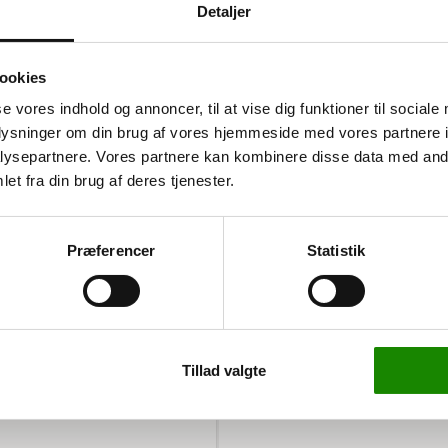
Detaljer
ookies
se vores indhold og annoncer, til at vise dig funktioner til sociale
oplysninger om din brug af vores hjemmeside med vores partnere i
ysepartnere. Vores partnere kan kombinere disse data med andr
et fra din brug af deres tjenester.
ge forskellige opgaver. Den
, der er elforzinket for
elige hjul, hvilket gør den
Præferencer
Statistik
den kan bære op til 800 kg.
es sikkert på plads under
Tillad valgte
be gummihjul, som giver