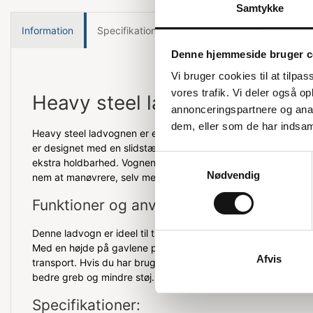
Samtykke
Information
Specifikationer
Denne hjemmeside bruger c
Vi bruger cookies til at tilpas
vores trafik. Vi deler også 
Heavy steel ladvogn
annonceringspartnere og anal
dem, eller som de har indsaml
Heavy steel ladvognen er en robust og alsidig løsning til man
er designet med en slidstærk træplade i MDF-laminat og et stel
Samtykkevalg
ekstra holdbarhed. Vognen er udstyret med både faste og drej
Nødvendig
nem at manøvrere, selv med tung last.
Funktioner og anvendelse
Denne ladvogn er ideel til transport af tunge genstande, da 
Med en højde på gavlene på 40 cm sikrer den, at lasten hold
Afvis
transport. Hvis du har brug for ekstra stabilitet, kan du tilkø
bedre greb og mindre støj.
Specifikationer: