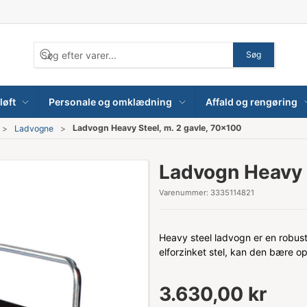
Søg
løft
Personale og omklædning
Affald og rengøring
Ladvogn Heavy Steel, m. 2 gavle, 70x100
Ladvogne
Ladvogn Heavy S
Varenummer:
3335114821
Heavy steel ladvogn er en robus
elforzinket stel, kan den bære op
3.630,00 kr