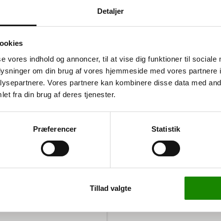
Detaljer
ookies
se vores indhold og annoncer, til at vise dig funktioner til sociale
oplysninger om din brug af vores hjemmeside med vores partnere i
ysepartnere. Vores partnere kan kombinere disse data med andr
et fra din brug af deres tjenester.
ellige opgaver. Den er robust
de og et stel i blålakeret
om gør den nem at
Præferencer
Statistik
inger op til 500 kg. Hjulene
ransport. Med en højde på
Tillad valgte
ten. Hvis du har brug for