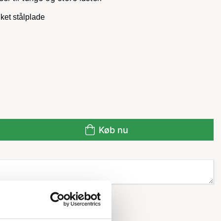
ket stålplade
Køb nu