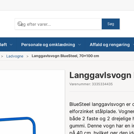
Søg
løft
Personale og omklædning
Affald og rengøring
Langgavlsvogn BlueSteel, 70x100 cm
Ladvogne
Langgavlsvogn 
Varenummer:
3335334435
BlueSteel langgavlsvogn er 
elforzinket stålplade. Vognen
både 2 faste og 2 drejelige
gummi. Denne vogn har en i
på 40 cm, hvilket gør den ide