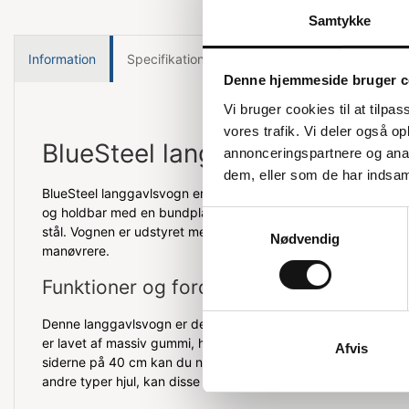
Samtykke
Information
Specifikationer
Denne hjemmeside bruger c
Vi bruger cookies til at tilpas
vores trafik. Vi deler også 
BlueSteel langgavlsvogn
annonceringspartnere og anal
dem, eller som de har indsaml
BlueSteel langgavlsvogn er en alsidig løsning til mange forsk
og holdbar med en bundplade lavet af 2 mm elforzinket stålpla
Samtykkevalg
stål. Vognen er udstyret med både faste og drejelige hjul, s
Nødvendig
manøvrere.
Funktioner og fordele
Denne langgavlsvogn er designet til at håndtere tunge belastn
er lavet af massiv gummi, hvilket sikrer en stabil og sikker t
Afvis
siderne på 40 cm kan du nemt sikre dine varer under transpor
andre typer hjul, kan disse tilkøbes separat.