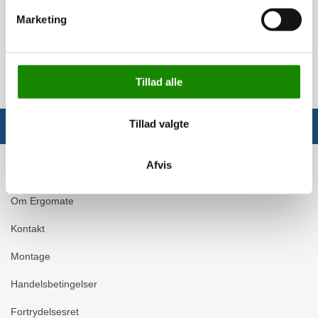
Inkl. 2 faste og 2 drejelige hjul
Kapacitet: 500 kg
Marketing
Højde på gavle: 40 cm
Gummihjul kan tilkøbes
Tillad alle
Tillad valgte
Afvis
Info
Om Ergomate
Kontakt
Montage
Handelsbetingelser
Fortrydelsesret