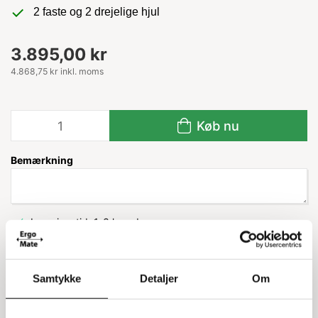
2 faste og 2 drejelige hjul
3.895,00 kr
4.868,75 kr inkl. moms
Køb nu
Bemærkning
Leveringstid: 1-3 hverdage
Samtykke
Detaljer
Om
Information
Specifikationer