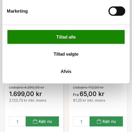
Marketing
Tillad alle
Tillad valgte
C000080075
3513220604
Afvis
Stålreol HI280, følgefag
LUX Lagerskf. 50x18.6
50x100x210h cm
cm blå
Listepris 4.290,00 kr
Listepris 112,00 kr
1.699,00 kr
65,00 kr
Fra
2.123,75 kr inkl. moms
81,25 kr inkl. moms
Køb nu
Køb nu