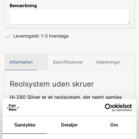
Bemærkning
Leveringstid: 1-3 hverdage
Information
Specifikationer
Vejledninger
Reolsystem uden skruer
Hi-280 Silver er et reolsystem, der nemt samles
uden brug af skruer. Reolen er designet uden
kryds, hvilket gør det muligt at bruge den fra
begge sider. Dette 2-fags system inkluderer 10
Samtykke
Detaljer
Om
hylder, 3 stiger (bestående af 6 stigeben og 6
afstivningsplader) samt nødvendigt tilbehør.