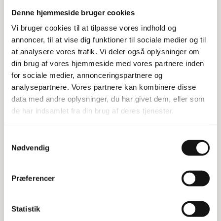
Fleksibel opbevaring
Denne hjemmeside bruger cookies
Vi bruger cookies til at tilpasse vores indhold og
Med Hi-280 Silver får du en fleksibel
annoncer, til at vise dig funktioner til sociale medier og til
opbevaringsløsning, der kan tilpasses dine behov.
at analysere vores trafik. Vi deler også oplysninger om
Uanset om du skal opbevare tunge genstande
din brug af vores hjemmeside med vores partnere inden
eller lette materialer, kan dette reolsystem klare
for sociale medier, annonceringspartnere og
opgaven. Det er ideelt til både hjemmet og
analysepartnere. Vores partnere kan kombinere disse
arbejdspladsen.
data med andre oplysninger, du har givet dem, eller som
de har indsamlet fra din brug af deres tjenester.
Specifikationer:
Dybde: 50 cm
Samtykkevalg
Bredde: 205 cm
Nødvendig
Højde: 210 cm
Max belastning pr hylde: 150 kg
Præferencer
Statistik
Relaterede varer