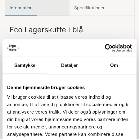
Information
Specifikationer
Eco Lagerskuffe i blå
Her har du en praktisk lagerskuffe i blå, som kan
hjælpe dig med at organisere dine ting. Skuffen er
designet til at passe ind i de fleste
opbevaringssystemer og kan nemt tilpasses med
Samtykke
Detaljer
Om
skillerum, som kan købes separat.
Specifikationer
Denne hjemmeside bruger cookies
Vi bruger cookies til at tilpasse vores indhold og
Længde: 30 cm
Bredde: 9 cm
annoncer, til at vise dig funktioner til sociale medier og til
Højde: 8 cm
at analysere vores trafik. Vi deler også oplysninger om
din brug af vores hjemmeside med vores partnere inden
for sociale medier, annonceringspartnere og
analysepartnere. Vores partnere kan kombinere disse