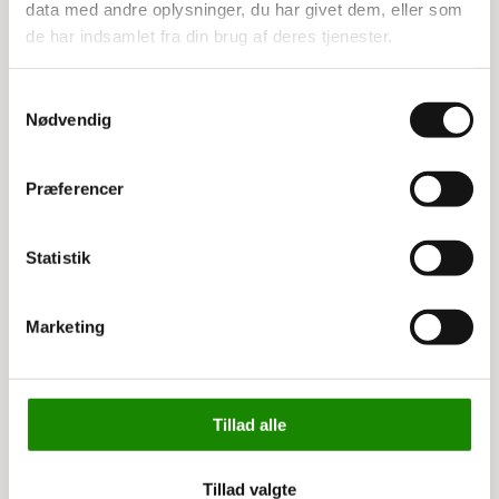
data med andre oplysninger, du har givet dem, eller som
de har indsamlet fra din brug af deres tjenester.
Relaterede varer
Samtykkevalg
Nødvendig
Præferencer
Statistik
Marketing
3525492204
Eco
Lagerskuffeskillerum 9
cm blå
Listepris 6,50 kr
4,50 kr
Tillad alle
Fra
5,63 kr inkl. moms
Tillad valgte