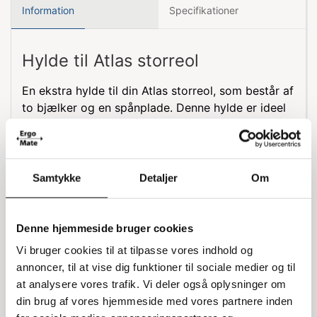
Information
Specifikationer
Hylde til Atlas storreol
En ekstra hylde til din Atlas storreol, som består af
to bjælker og en spånplade. Denne hylde er ideel
til at udvide opbevaringspladsen og holde dine
ting organiseret.
Materialer og opbygning
Samtykke
Detaljer
Om
Hylden er lavet af robuste materialer, der sikrer
holdbarhed og stabilitet. Med to bjælker og en
Denne hjemmeside bruger cookies
spånplade kan du være sikker på, at hylden kan
bære en betydelig vægt uden problemer.
Vi bruger cookies til at tilpasse vores indhold og
annoncer, til at vise dig funktioner til sociale medier og til
Specifikationer
at analysere vores trafik. Vi deler også oplysninger om
din brug af vores hjemmeside med vores partnere inden
Dybde: 100 cm