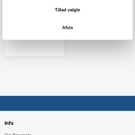
2.999,00 kr
Tillad valgte
3.748,75 kr inkl. moms
Afvis
Køb nu
Info
Om Ergomate