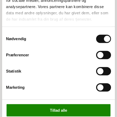
for sociale medier, annonceringspartnere og
Bredde: 180 cm
analysepartnere. Vores partnere kan kombinere disse
Belastning pr hylde: 400 kg
data med andre oplysninger, du har givet dem, eller som
de har indsamlet fra din brug af deres tjenester.
Relaterede varer
Samtykkevalg
Nødvendig
Præferencer
Statistik
Marketing
3324134314
Palleløfter Pramac Lifter
GS25S4
Tillad alle
Listepris 4.199,00 kr