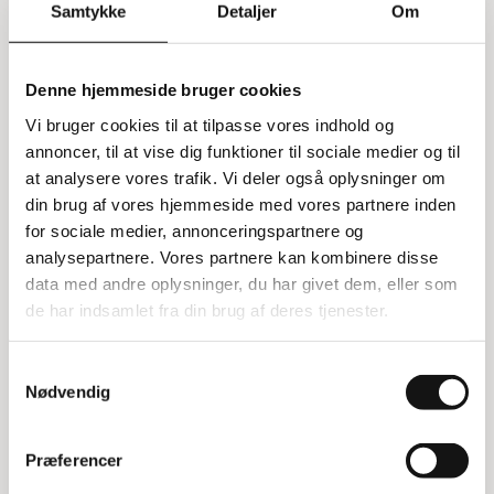
Samtykke
Detaljer
Om
Manuel stabler med kapacitet på
1000 kg
Denne hjemmeside bruger cookies
Vores manuelle stabler er designet til at håndtere
Vi bruger cookies til at tilpasse vores indhold og
op til 1000 kg, hvilket gør den ideel til en række
annoncer, til at vise dig funktioner til sociale medier og til
forskellige opgaver. Den er nem at bruge med
at analysere vores trafik. Vi deler også oplysninger om
både manuel løft og manuel kørsel, så du kan
din brug af vores hjemmeside med vores partnere inden
flytte og løfte varer uden besvær. Løftehøjden
for sociale medier, annonceringspartnere og
spænder fra 8,5 cm til 160 cm, og den løfter 12
analysepartnere. Vores partnere kan kombinere disse
mm pr. pumpeslag. Med en egenvægt på 224 kg
data med andre oplysninger, du har givet dem, eller som
er den robust og stabil.
de har indsamlet fra din brug af deres tjenester.
Dimensioner og brug
Samtykkevalg
Stablerens ydre dimensioner er 160 x 76 x 203
Nødvendig
cm, og den har en gaffellængde på 115 cm. Den
kan benyttes uden truck-certifikat, hvilket gør den
tilgængelig for alle medarbejdere i din
Præferencer
virksomhed.