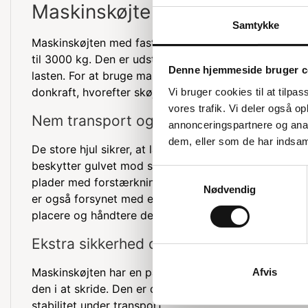
Maskinskøjte med faste hjul
Samtykke
Maskinskøjten med faste hjul er ideel til at flytte t
til 3000 kg. Den er udstyret med nylonhjul, som gør 
Denne hjemmeside bruger c
lasten. For at bruge maskinskøjten, løftes lasten op 
donkraft, hvorefter skøjten placeres under lasten.
Vi bruger cookies til at tilpas
vores trafik. Vi deler også 
Nem transport og beskyttelse
annonceringspartnere og anal
dem, eller som de har indsaml
De store hjul sikrer, at lasten flyttes let og fordeles j
beskytter gulvet mod store punktlaster. Konstruktion
Samtykkevalg
plader med forstærkninger, hvilket gør den robust o
Nødvendig
er også forsynet med et praktisk håndtag, der gør de
placere og håndtere den.
Ekstra sikkerhed og stabilitet
Maskinskøjten har en påsat gummimåtte, som beskytt
Afvis
den i at skride. Den er desuden monteret med kraftig
stabilitet under transport.