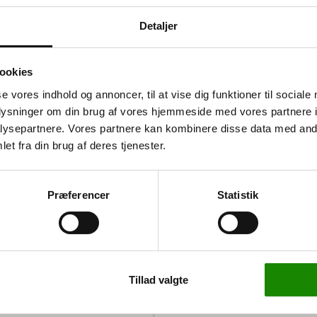
Detaljer
unge byrder og gods på op
det nemt at transportere
ookies
med en løftearm eller
se vores indhold og annoncer, til at vise dig funktioner til sociale
oplysninger om din brug af vores hjemmeside med vores partnere i
ysepartnere. Vores partnere kan kombinere disse data med andr
et fra din brug af deres tjenester.
ævnt på alle hjul, hvilket
en er svejset af bukkede
g holdbar. Maskinskøjten
Præferencer
Statistik
t nemt og sikkert at
er lasten og forhindrer
Tillad valgte
e aksler, der yder ekstra