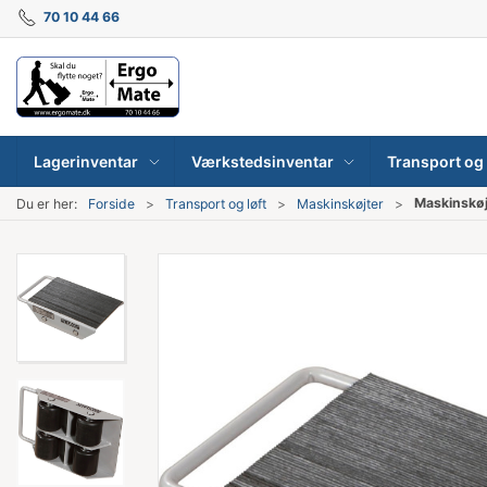
70 10 44 66
Lagerinventar
Værkstedsinventar
Transport og 
Maskinskøj
Du er her:
Forside
Transport og løft
Maskinskøjter