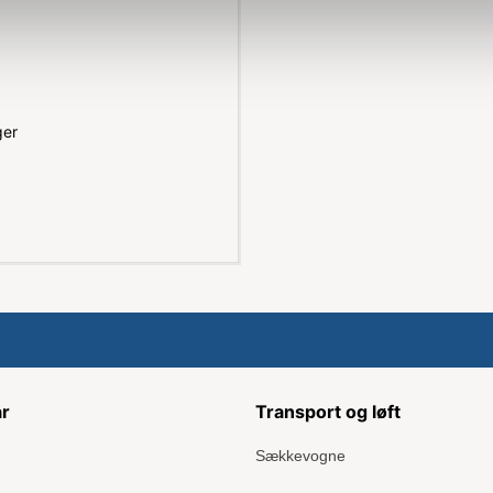
ger
ar
Transport og løft
Sækkevogne