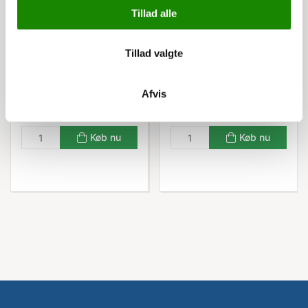
Tillad alle
3525446804
3525442204
Eco Lagerskuffe
Eco Lagerskuffe
40x18,8x8h blå
40x9x8h blå
Tillad valgte
Listepris 56,00 kr
Listepris 38,00 kr
35,00 kr
29,00 kr
Fra
Fra
43,75 kr inkl. moms
36,25 kr inkl. moms
Afvis
Køb nu
Køb nu