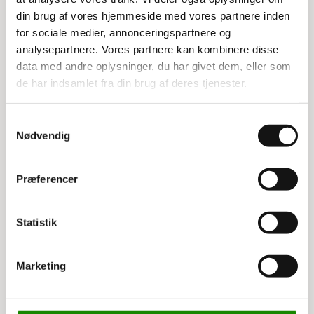
din brug af vores hjemmeside med vores partnere inden
Specifikationer:
for sociale medier, annonceringspartnere og
analysepartnere. Vores partnere kan kombinere disse
Højde: 103 cm
data med andre oplysninger, du har givet dem, eller som
Bredde: 103 cm
de har indsamlet fra din brug af deres tjenester.
Dybde: 45 cm
Samtykkevalg
Nødvendig
Relaterede varer
Præferencer
Statistik
Marketing