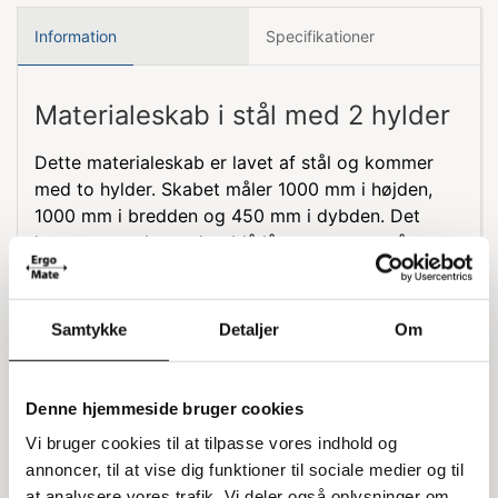
Information
Specifikationer
Materialeskab i stål med 2 hylder
Dette materialeskab er lavet af stål og kommer
med to hylder. Skabet måler 1000 mm i højden,
1000 mm i bredden og 450 mm i dybden. Det
leveres usamlet og har blå låger samt et gråt
kabinet. Skabet er udstyret med en cylinderlås for
ekstra sikkerhed. Hver hylde kan bære op til 50
kg, jævnt fordelt, og den samlede maksimale
Samtykke
Detaljer
Om
belastning er 250 kg.
Levering og ekstra hylder
Denne hjemmeside bruger cookies
Materialeskabet leveres usamlet. Hvis du har brug
Vi bruger cookies til at tilpasse vores indhold og
for ekstra hylder, kan du finde dem under
annoncer, til at vise dig funktioner til sociale medier og til
relaterede varer.
at analysere vores trafik. Vi deler også oplysninger om