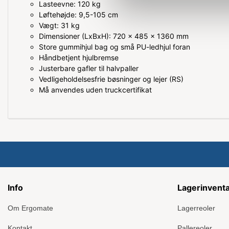
Lasteevne: 120 kg
Løftehøjde: 9,5-105 cm
Vægt: 31 kg
Dimensioner (LxBxH): 720 x 485 x 1360 mm
Store gummihjul bag og små PU-ledhjul foran
Håndbetjent hjulbremse
Justerbare gafler til halvpaller
Vedligeholdelsesfrie bøsninger og lejer (RS)
Må anvendes uden truckcertifikat
Info
Lagerinvent
Om Ergomate
Lagerreoler
Kontakt
Pallereoler