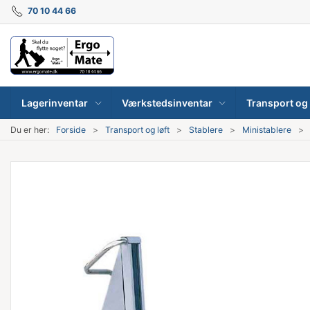
70 10 44 66
Lagerinventar
Værkstedsinventar
Transport og 
Du er her:
Forside
Transport og løft
Stablere
Ministablere