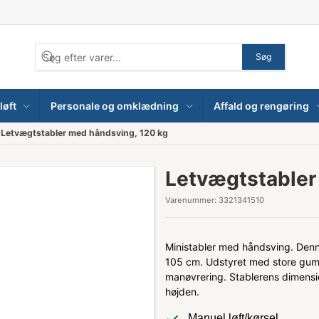
Søg
løft
Personale og omklædning
Affald og rengøring
Letvægtstabler med håndsving, 120 kg
Letvægtstabler
Varenummer:
3321341510
Ministabler med håndsving. Denne
105 cm. Udstyret med store gummi
manøvrering. Stablerens dimens
højden.
Manuel løft/kørsel.