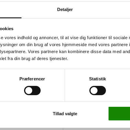
Detaljer
ookies
se vores indhold og annoncer, til at vise dig funktioner til sociale
oplysninger om din brug af vores hjemmeside med vores partnere i
ysepartnere. Vores partnere kan kombinere disse data med andr
 løftehøjde fra 9,5 til 105
et fra din brug af deres tjenester.
t bruge, hvilket gør den
ng er nødvendig.
Præferencer
Statistik
e og andre steder med
paller, håndsving til løft og
ilket sikrer en lang levetid.
Tillad valgte