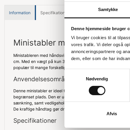
Samtykke
Information
Specifikationer
Denne hjemmeside bruger c
Vi bruger cookies til at tilpas
Ministabler med håndsving
vores trafik. Vi deler også 
annonceringspartnere og anal
Ministableren med håndsving har en lasteevne på 120 kg og en
dem, eller som de har indsaml
cm. Med en vægt på kun 31 kg er den både kompakt og nem a
populær til mange forskellige opgaver, hvor lettere håndteri
Samtykkevalg
Anvendelsesområder
Nødvendig
Denne ministabler er ideel til brug i varehuse, kontorer, lagr
begrænset plads. Den er udstyret med justerbare gafler til halv
sænkning, samt vedligeholdelsesfrie bøsninger og lejer (RS), hv
De kraftige håndtag gør driften sikker.
Afvis
Specifikationer