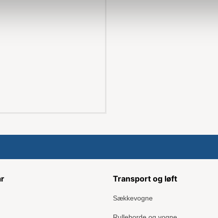
ar
Transport og løft
Sækkevogne
Rulleborde og vogne