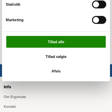
modellerne og er lavet af sort plast.
Statistik
Specifikationer
Marketing
Størrelser: 60 l og 80 l
Farver: Flere valgmuligheder
Indkasttyper: 4 forskellige
Trolley: 2 typer med hjul
Tillad alle
Materiale: Sort plast
Tillad valgte
Afvis
Info
Om Ergomate
Kontakt