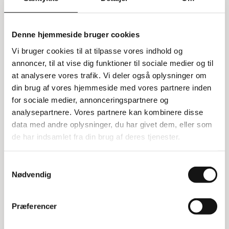
enten 60 liter eller 80 liter.
Derefter kan du vælge låg eller ramme i den farve,
Denne hjemmeside bruger cookies
du foretrækker. For rammerne er der fire
Vi bruger cookies til at tilpasse vores indhold og
forskellige indkasttyper at vælge imellem.
annoncer, til at vise dig funktioner til sociale medier og til
Hvis du ønsker, at affaldsstationen skal være
at analysere vores trafik. Vi deler også oplysninger om
mobil, er der to typer trolleyer med hjul til
din brug af vores hjemmeside med vores partnere inden
rådighed.
for sociale medier, annonceringspartnere og
analysepartnere. Vores partnere kan kombinere disse
Der er også mulighed for vægophæng og en
data med andre oplysninger, du har givet dem, eller som
holder til informationsark.
de har indsamlet fra din brug af deres tjenester.
Samtykkevalg
Trolley til affaldsspande
Nødvendig
Denne trolley er designet til at passe til én
affaldsspand fra Mix & Match serien. Den er
Præferencer
kompatibel med både 60 liter og 80 liter