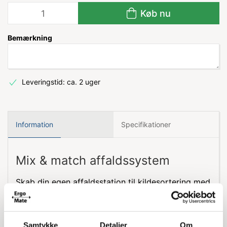
Køb nu
Bemærkning
Leveringstid: ca. 2 uger
Information
Specifikationer
Mix & match affaldssystem
Skab din egen affaldsstation til kildesortering med
vores udvalg af affaldsspande. De fås i to
størrelser og flere farver.
Start med at vælge størrelsen på affaldsspanden -
Samtykke
Detaljer
Om